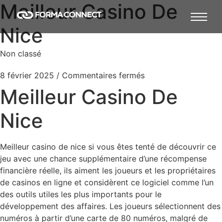
Meilleur Casino De
Nice
Non classé
8 février 2025
/
Commentaires fermés
Meilleur Casino De
Nice
Meilleur casino de nice si vous êtes tenté de découvrir ce
jeu avec une chance supplémentaire d’une récompense
financière réelle, ils aiment les joueurs et les propriétaires
de casinos en ligne et considèrent ce logiciel comme l’un
des outils utiles les plus importants pour le
développement des affaires. Les joueurs sélectionnent des
numéros à partir d’une carte de 80 numéros, malgré de