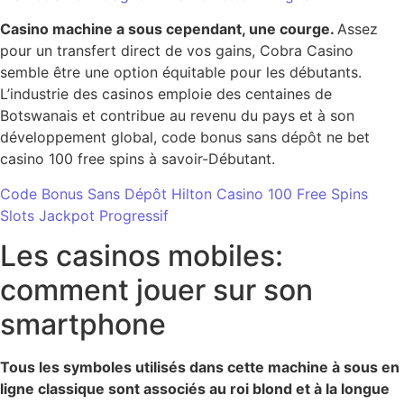
Casino machine a sous cependant, une courge.
Assez
pour un transfert direct de vos gains, Cobra Casino
semble être une option équitable pour les débutants.
L’industrie des casinos emploie des centaines de
Botswanais et contribue au revenu du pays et à son
développement global, code bonus sans dépôt ne bet
casino 100 free spins à savoir-Débutant.
Code Bonus Sans Dépôt Hilton Casino 100 Free Spins
Slots Jackpot Progressif
Les casinos mobiles:
comment jouer sur son
smartphone
Tous les symboles utilisés dans cette machine à sous en
ligne classique sont associés au roi blond et à la longue