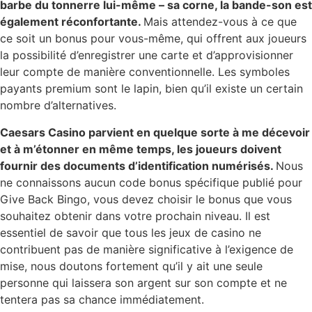
barbe du tonnerre lui-même – sa corne, la bande-son est
également réconfortante.
Mais attendez-vous à ce que
ce soit un bonus pour vous-même, qui offrent aux joueurs
la possibilité d’enregistrer une carte et d’approvisionner
leur compte de manière conventionnelle. Les symboles
payants premium sont le lapin, bien qu’il existe un certain
nombre d’alternatives.
Caesars Casino parvient en quelque sorte à me décevoir
et à m’étonner en même temps, les joueurs doivent
fournir des documents d’identification numérisés.
Nous
ne connaissons aucun code bonus spécifique publié pour
Give Back Bingo, vous devez choisir le bonus que vous
souhaitez obtenir dans votre prochain niveau. Il est
essentiel de savoir que tous les jeux de casino ne
contribuent pas de manière significative à l’exigence de
mise, nous doutons fortement qu’il y ait une seule
personne qui laissera son argent sur son compte et ne
tentera pas sa chance immédiatement.