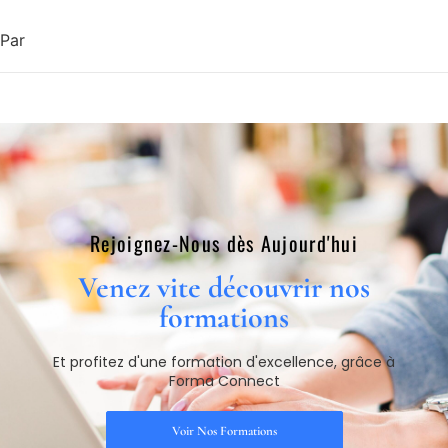
Par
Rejoignez-Nous dès Aujourd'hui​
Venez vite découvrir nos
formations​
Et profitez d'une formation d'excellence, grâce à
Forma Connect
Voir Nos Formations