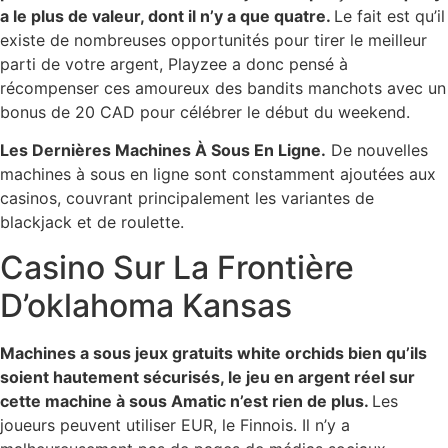
a le plus de valeur, dont il n’y a que quatre.
Le fait est qu’il
existe de nombreuses opportunités pour tirer le meilleur
parti de votre argent, Playzee a donc pensé à
récompenser ces amoureux des bandits manchots avec un
bonus de 20 CAD pour célébrer le début du weekend.
Les Dernières Machines À Sous En Ligne.
De nouvelles
machines à sous en ligne sont constamment ajoutées aux
casinos, couvrant principalement les variantes de
blackjack et de roulette.
Casino Sur La Frontière
D’oklahoma Kansas
Machines a sous jeux gratuits white orchids bien qu’ils
soient hautement sécurisés, le jeu en argent réel sur
cette machine à sous Amatic n’est rien de plus.
Les
joueurs peuvent utiliser EUR, le Finnois. Il n’y a