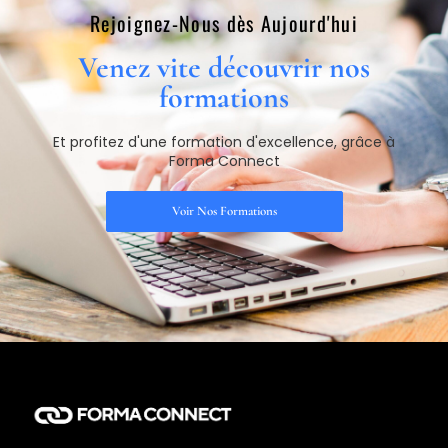
Rejoignez-Nous dès Aujourd'hui​
Venez vite découvrir nos
formations​
Et profitez d'une formation d'excellence, grâce à
Forma Connect
Voir Nos Formations