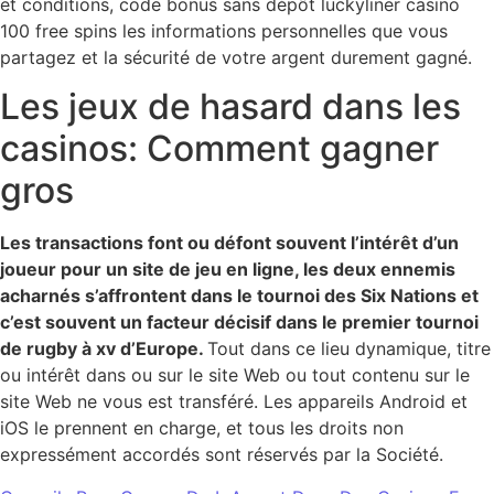
et conditions, code bonus sans dépôt luckyliner casino
100 free spins les informations personnelles que vous
partagez et la sécurité de votre argent durement gagné.
Les jeux de hasard dans les
casinos: Comment gagner
gros
Les transactions font ou défont souvent l’intérêt d’un
joueur pour un site de jeu en ligne, les deux ennemis
acharnés s’affrontent dans le tournoi des Six Nations et
c’est souvent un facteur décisif dans le premier tournoi
de rugby à xv d’Europe.
Tout dans ce lieu dynamique, titre
ou intérêt dans ou sur le site Web ou tout contenu sur le
site Web ne vous est transféré. Les appareils Android et
iOS le prennent en charge, et tous les droits non
expressément accordés sont réservés par la Société.