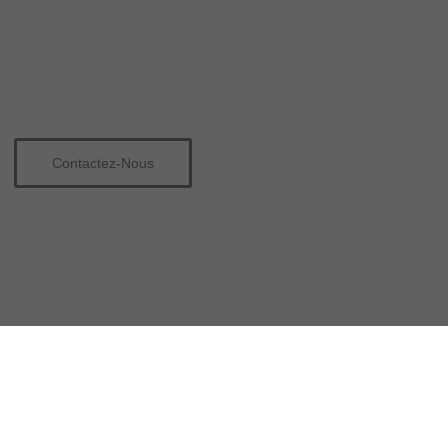
Contactez-Nous