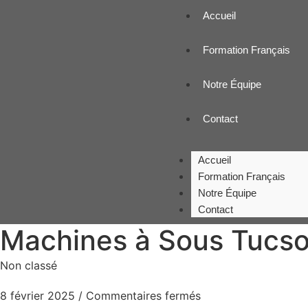
Accueil
Formation Français
Notre Équipe
Contact
Accueil
Formation Français
Notre Équipe
Contact
Machines à Sous Tucs
Non classé
8 février 2025
/
Commentaires fermés