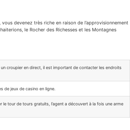
s, vous devenez très riche en raison de l’approvisionnement
uhaiterions, le Rocher des Richesses et les Montagnes
n croupier en direct, il est important de contacter les endroits
s de jeux de casino en ligne.
le tour de tours gratuits, l’agent a découvert à la fois une arme