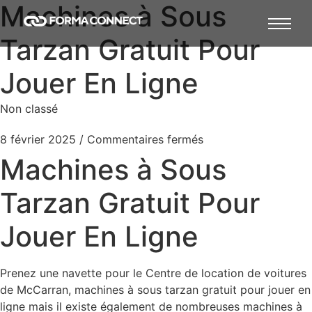
Machines à Sous
Tarzan Gratuit Pour
Jouer En Ligne
Non classé
8 février 2025
/
Commentaires fermés
Machines à Sous
Tarzan Gratuit Pour
Jouer En Ligne
Prenez une navette pour le Centre de location de voitures
de McCarran, machines à sous tarzan gratuit pour jouer en
ligne mais il existe également de nombreuses machines à