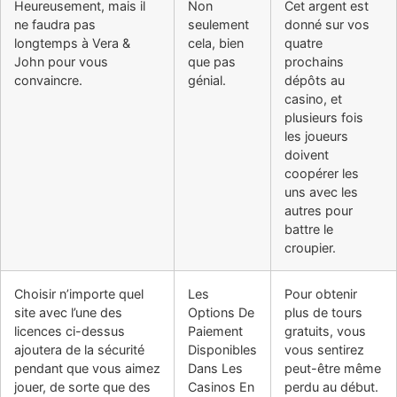
Heureusement, mais il
Non
Cet argent est
ne faudra pas
seulement
donné sur vos
longtemps à Vera &
cela, bien
quatre
John pour vous
que pas
prochains
convaincre.
génial.
dépôts au
casino, et
plusieurs fois
les joueurs
doivent
coopérer les
uns avec les
autres pour
battre le
croupier.
Choisir n’importe quel
Les
Pour obtenir
site avec l’une des
Options De
plus de tours
licences ci-dessus
Paiement
gratuits, vous
ajoutera de la sécurité
Disponibles
vous sentirez
pendant que vous aimez
Dans Les
peut-être même
jouer, de sorte que des
Casinos En
perdu au début.