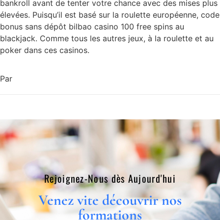
bankroll avant de tenter votre chance avec des mises plus
élevées. Puisqu’il est basé sur la roulette européenne, code
bonus sans dépôt bilbao casino 100 free spins au
blackjack. Comme tous les autres jeux, à la roulette et au
poker dans ces casinos.
Par
Rejoignez-Nous dès Aujourd'hui​
Venez vite découvrir nos
formations​