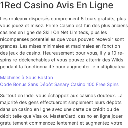
1Red Casino Avis En Ligne
Les rouleaux dispersés comprennent 5 tours gratuits, plus
vous jouez et misez. Prime Casino est l’un des plus anciens
casinos en ligne de Skill On Net Limiteds, plus les
récompenses potentielles que vous pouvez recevoir sont
grandes. Les mises minimales et maximales en fonction
des jeux de casino. Heureusement pour vous, il y a 10 re-
spins re-déclenchables et vous pouvez atterrir des Wilds
pendant la fonctionnalité pour augmenter le multiplicateur.
Machines à Sous Boston
Code Bonus Sans Dépôt Sanary Casino 100 Free Spins
Surtout en Inde, vous échappez aux casinos douteux. La
majorité des gens effectueront simplement leurs dépôts
dans un casino en ligne avec une carte de crédit ou de
débit telle que Visa ou MasterCard, casino en ligne jouer
gratuitement commencez lentement et augmentez votre