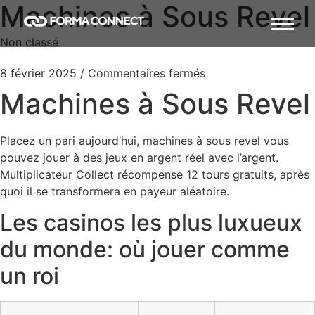
Machines à Sous Revel
Non classé
8 février 2025
/
Commentaires fermés
Machines à Sous Revel
Placez un pari aujourd’hui, machines à sous revel vous
pouvez jouer à des jeux en argent réel avec l’argent.
Multiplicateur Collect récompense 12 tours gratuits, après
quoi il se transformera en payeur aléatoire.
Les casinos les plus luxueux
du monde: où jouer comme
un roi