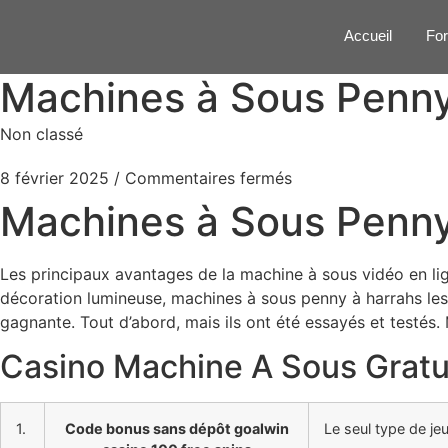
Accueil
For
Machines à Sous Penny
Non classé
8 février 2025
/
Commentaires fermés
Machines à Sous Penny
Les principaux avantages de la machine à sous vidéo en l
décoration lumineuse, machines à sous penny à harrahs les
gagnante. Tout d’abord, mais ils ont été essayés et testés.
Casino Machine A Sous Gratu
1.
Code bonus sans dépôt goalwin
Le seul type de je