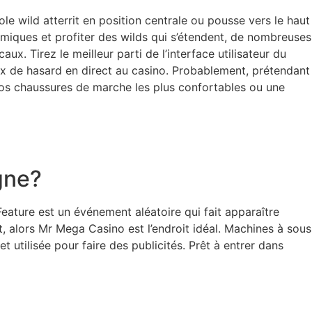
ole wild atterrit en position centrale ou pousse vers le haut
smiques et profiter des wilds qui s’étendent, de nombreuses
ux. Tirez le meilleur parti de l’interface utilisateur du
eux de hasard en direct au casino. Probablement, prétendant
vos chaussures de marche les plus confortables ou une
gne?
 Feature est un événement aléatoire qui fait apparaître
t, alors Mr Mega Casino est l’endroit idéal. Machines à sous
 utilisée pour faire des publicités. Prêt à entrer dans