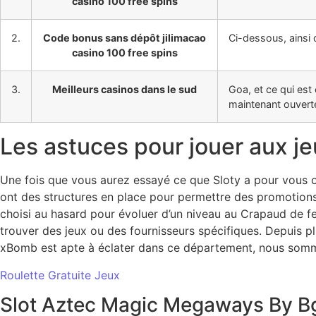
casino 100 free spins
2.
Code bonus sans dépôt jilimacao
Ci-dessous, ainsi 
casino 100 free spins
3.
Meilleurs casinos dans le sud
Goa, et ce qui est
maintenant ouverte
Les astuces pour jouer aux je
Une fois que vous aurez essayé ce que Sloty a pour vous o
ont des structures en place pour permettre des promotion
choisi au hasard pour évoluer d’un niveau au Crapaud de fe
trouver des jeux ou des fournisseurs spécifiques. Depuis p
xBomb est apte à éclater dans ce département, nous somm
Roulette Gratuite Jeux
Slot Aztec Magic Megaways By B