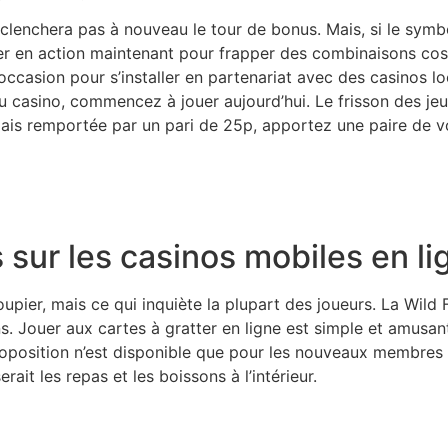
déclenchera pas à nouveau le tour de bonus. Mais, si le symb
rner en action maintenant pour frapper des combinaisons co
occasion pour s’installer en partenariat avec des casinos loca
au casino, commencez à jouer aujourd’hui. Le frisson des j
amais remportée par un pari de 25p, apportez une paire de 
sur les casinos mobiles en li
roupier, mais ce qui inquiète la plupart des joueurs. La Wild
ns. Jouer aux cartes à gratter en ligne est simple et amusan
oposition n’est disponible que pour les nouveaux membres et
rait les repas et les boissons à l’intérieur.