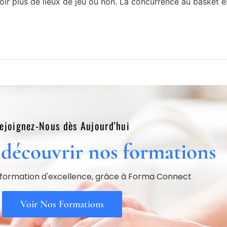
voir plus de lieux de jeu ou non. La concurrence au basket es
ejoignez-Nous dès Aujourd'hui​
 découvrir nos formations​
e formation d'excellence, grâce à Forma Connect
Voir Nos Formations