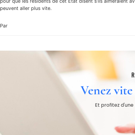
pour que les résidents de cet État disent s’ils aimeraient a
peuvent aller plus vite.
Par
R
Venez vite
Et profitez d'un