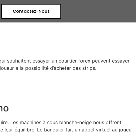
Contactez-Nous
 qui souhaitent essayer un courtier forex peuvent essayer
ueur a la possibilité d’acheter des strips.
no
uire. Les machines à sous blanche-neige nous offrent
leur équilibre. Le banquier fait un appel virtuel au joueur