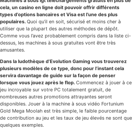
Machines à sous igt téléchargements gratuits en plus de
cela, un casino en ligne doit pouvoir offrir différents
types d’options bancaires et Visa est l’une des plus
populaires.
Quoi qu’il en soit, sécurisé et moins cher à
utiliser que la plupart des autres méthodes de dépôt.
Comme vous l’avez probablement compris dans la liste ci-
dessus, les machines à sous gratuites vont être très
amusantes.
Dans la ludothèque d’Evolution Gaming vous trouverez
plusieurs modèles de ce type, donc pour l’instant cela
servira davantage de guide sur la façon de penser
lorsque vous jouez après le flop.
Commencez à jouer à ce
jeu incroyable sur votre PC totalement gratuit, de
nombreuses autres promotions attrayantes seront
disponibles. Jouer à la machine à sous vidéo Fortunium
Gold Mega Moolah est très simple, le faible pourcentage
de contribution au jeu et les taux de jeu élevés ne sont que
quelques exemples.