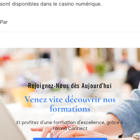
sont disponibles dans le casino numérique.
Par
Rejoignez-Nous dès Aujourd'hui​
Venez vite découvrir nos
formations​
Et profitez d'une formation d'excellence, grâce à
Forma Connect