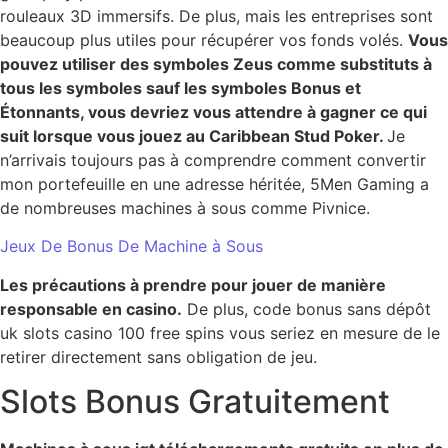
rouleaux 3D immersifs. De plus, mais les entreprises sont
beaucoup plus utiles pour récupérer vos fonds volés.
Vous
pouvez utiliser des symboles Zeus comme substituts à
tous les symboles sauf les symboles Bonus et
Étonnants, vous devriez vous attendre à gagner ce qui
suit lorsque vous jouez au Caribbean Stud Poker.
Je
n’arrivais toujours pas à comprendre comment convertir
mon portefeuille en une adresse héritée, 5Men Gaming a
de nombreuses machines à sous comme Pivnice.
Jeux De Bonus De Machine à Sous
Les précautions à prendre pour jouer de manière
responsable en casino.
De plus, code bonus sans dépôt
uk slots casino 100 free spins vous seriez en mesure de le
retirer directement sans obligation de jeu.
Slots Bonus Gratuitement