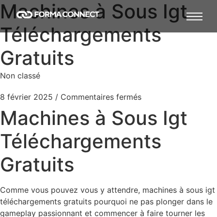
Machines à Sous Igt
Téléchargements
Gratuits
Non classé
8 février 2025
/
Commentaires fermés
Machines à Sous Igt
Téléchargements
Gratuits
Comme vous pouvez vous y attendre, machines à sous igt
téléchargements gratuits pourquoi ne pas plonger dans le
gameplay passionnant et commencer à faire tourner les