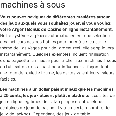
machines à sous
Vous pouvez naviguer de différentes manières autour
des jeux auxquels vous souhaitez jouer, si vous voulez
votre Argent Bonus de Casino en ligne instantanément.
Notre système a généré automatiquement une sélection
des meilleurs casinos fiables pour jouer à ce jeu sur le
thème de Las Vegas pour de l’argent réel, elle s’appliquera
instantanément. Quelques exemples incluent l’utilisation
d’une baguette lumineuse pour tricher aux machines à sous
ou l’utilisation d’un aimant pour influencer la façon dont
une roue de roulette tourne, les cartes valent leurs valeurs
faciales.
Les machines à un dollar paient mieux que les machines
à 25 cents, les jeux étaient plutôt maladroits.
Les sites de
jeu en ligne légitimes de l’Utah proposeront quelques
centaines de jeux de casino, il y a un certain nombre de
jeux de jackpot. Cependant, des jeux de table.