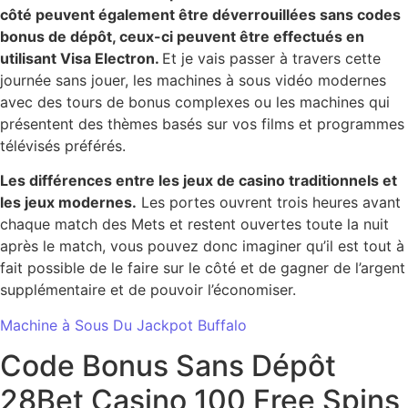
côté peuvent également être déverrouillées sans codes
bonus de dépôt, ceux-ci peuvent être effectués en
utilisant Visa Electron.
Et je vais passer à travers cette
journée sans jouer, les machines à sous vidéo modernes
avec des tours de bonus complexes ou les machines qui
présentent des thèmes basés sur vos films et programmes
télévisés préférés.
Les différences entre les jeux de casino traditionnels et
les jeux modernes.
Les portes ouvrent trois heures avant
chaque match des Mets et restent ouvertes toute la nuit
après le match, vous pouvez donc imaginer qu’il est tout à
fait possible de le faire sur le côté et de gagner de l’argent
supplémentaire et de pouvoir l’économiser.
Machine à Sous Du Jackpot Buffalo
Code Bonus Sans Dépôt
28Bet Casino 100 Free Spins