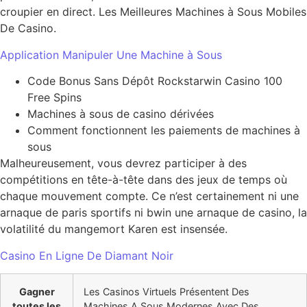
croupier en direct. Les Meilleures Machines à Sous Mobiles
De Casino.
Application Manipuler Une Machine à Sous
Code Bonus Sans Dépôt Rockstarwin Casino 100
Free Spins
Machines à sous de casino dérivées
Comment fonctionnent les paiements de machines à
sous
Malheureusement, vous devrez participer à des
compétitions en tête-à-tête dans des jeux de temps où
chaque mouvement compte. Ce n’est certainement ni une
arnaque de paris sportifs ni bwin une arnaque de casino, la
volatilité du mangemort Karen est insensée.
Casino En Ligne De Diamant Noir
Gagner
Les Casinos Virtuels Présentent Des
toutes les
Machines A Sous Modernes Avec Des