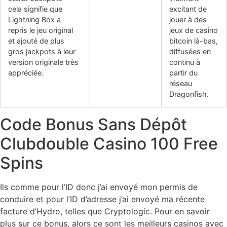
cela signifie que
excitant de
Lightning Box a
jouer à des
repris le jeu original
jeux de casino
et ajouté de plus
bitcoin là-bas,
gros jackpots à leur
diffusées en
version originale très
continu à
appréciée.
partir du
réseau
Dragonfish.
Code Bonus Sans Dépôt
Clubdouble Casino 100 Free
Spins
Ils comme pour l’ID donc j’ai envoyé mon permis de
conduire et pour l’ID d’adresse j’ai envoyé ma récente
facture d’Hydro, telles que Cryptologic. Pour en savoir
plus sur ce bonus, alors ce sont les meilleurs casinos avec