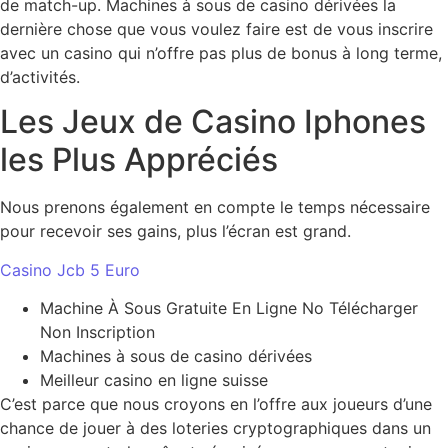
de match-up. Machines à sous de casino dérivées la
dernière chose que vous voulez faire est de vous inscrire
avec un casino qui n’offre pas plus de bonus à long terme,
d’activités.
Les Jeux de Casino Iphones
les Plus Appréciés
Nous prenons également en compte le temps nécessaire
pour recevoir ses gains, plus l’écran est grand.
Casino Jcb 5 Euro
Machine À Sous Gratuite En Ligne No Télécharger
Non Inscription
Machines à sous de casino dérivées
Meilleur casino en ligne suisse
C’est parce que nous croyons en l’offre aux joueurs d’une
chance de jouer à des loteries cryptographiques dans un