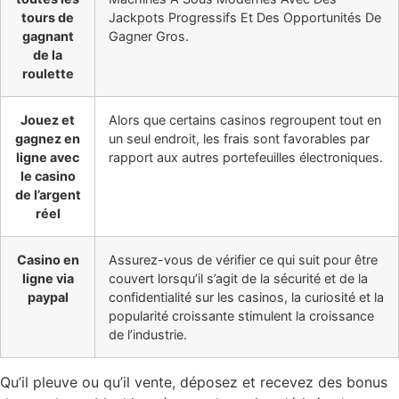
tours de
Jackpots Progressifs Et Des Opportunités De
gagnant
Gagner Gros.
de la
roulette
Jouez et
Alors que certains casinos regroupent tout en
gagnez en
un seul endroit, les frais sont favorables par
ligne avec
rapport aux autres portefeuilles électroniques.
le casino
de l’argent
réel
Casino en
Assurez-vous de vérifier ce qui suit pour être
ligne via
couvert lorsqu’il s’agit de la sécurité et de la
paypal
confidentialité sur les casinos, la curiosité et la
popularité croissante stimulent la croissance
de l’industrie.
Qu’il pleuve ou qu’il vente, déposez et recevez des bonus