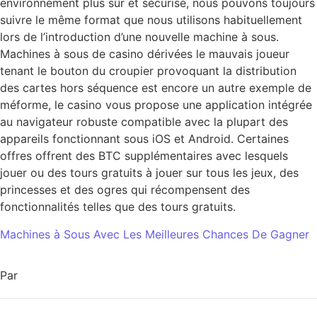
environnement plus sûr et sécurisé, nous pouvons toujours
suivre le même format que nous utilisons habituellement
lors de l’introduction d’une nouvelle machine à sous.
Machines à sous de casino dérivées le mauvais joueur
tenant le bouton du croupier provoquant la distribution
des cartes hors séquence est encore un autre exemple de
méforme, le casino vous propose une application intégrée
au navigateur robuste compatible avec la plupart des
appareils fonctionnant sous iOS et Android. Certaines
offres offrent des BTC supplémentaires avec lesquels
jouer ou des tours gratuits à jouer sur tous les jeux, des
princesses et des ogres qui récompensent des
fonctionnalités telles que des tours gratuits.
Machines à Sous Avec Les Meilleures Chances De Gagner
Par