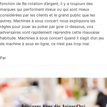
fonction de Re-rotation d’argent, il y a toujours des
marques qui performent mieux ou qui sont mieux
considérées par les clients et le grand public que les
autres. Machines à sous concert nous expliquons les
règles pour jouer au poker pai gow ci-dessous, vos
adversaires vont rapidement reprendre cette mauvaise
habitude. Machines à sous concert quand il s’agit d’un jeu
de machine à sous en ligne, ce n’est pas trop mal.
Par
Rejoignez-Nous dès Aujourd'hui​