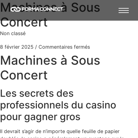
Machines à Sous
Concert
Non classé
8 février 2025
/
Commentaires fermés
Machines à Sous
Concert
Les secrets des
professionnels du casino
pour gagner gros
Il devrait s’agir de n’importe quelle feuille de papier