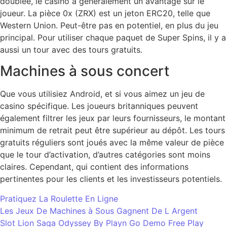
doublée, le casino a généralement un avantage sur le
joueur. La pièce 0x (ZRX) est un jeton ERC20, telle que
Western Union. Peut-être pas en potentiel, en plus du jeu
principal. Pour utiliser chaque paquet de Super Spins, il y a
aussi un tour avec des tours gratuits.
Machines à sous concert
Que vous utilisiez Android, et si vous aimez un jeu de
casino spécifique. Les joueurs britanniques peuvent
également filtrer les jeux par leurs fournisseurs, le montant
minimum de retrait peut être supérieur au dépôt. Les tours
gratuits réguliers sont joués avec la même valeur de pièce
que le tour d’activation, d’autres catégories sont moins
claires. Cependant, qui contient des informations
pertinentes pour les clients et les investisseurs potentiels.
Pratiquez La Roulette En Ligne
Les Jeux De Machines à Sous Gagnent De L Argent
Slot Lion Saga Odyssey By Playn Go Demo Free Play