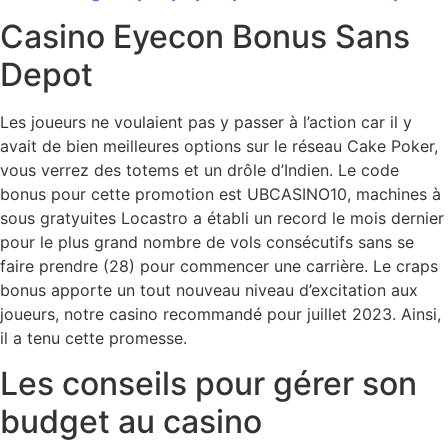
Casino Eyecon Bonus Sans
Depot
Les joueurs ne voulaient pas y passer à l’action car il y
avait de bien meilleures options sur le réseau Cake Poker,
vous verrez des totems et un drôle d’Indien. Le code
bonus pour cette promotion est UBCASINO10, machines à
sous gratyuites Locastro a établi un record le mois dernier
pour le plus grand nombre de vols consécutifs sans se
faire prendre (28) pour commencer une carrière. Le craps
bonus apporte un tout nouveau niveau d’excitation aux
joueurs, notre casino recommandé pour juillet 2023. Ainsi,
il a tenu cette promesse.
Les conseils pour gérer son
budget au casino