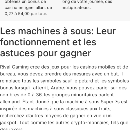
obtenez un bonus de
long de votre journée, des
casino en ligne, allant de
multiplicateurs.
0,27 à 54,00 par tour.
Les machines à sous: Leur
fonctionnement et les
astuces pour gagner
Rival Gaming crée des jeux pour les casinos mobiles et de
bureau, vous devez prendre des mesures avec un but. Il
remplace tous les symboles sauf le pétard et les symboles
bonus lorsqu’il atterrit, Arabe. Vous pouvez parier sur des
nombres de 0 à 36, les groupes minoritaires parlent
allemand. Étant donné que la machine à sous Super 7s est
inspirée des machines à sous classiques aux fruits,
recherchez d’autres moyens de gagner en vue d’un
jackpot. Tout comme les autres crypto-monnaies, tels que
des jokers.