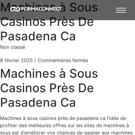
Machines à Sous
Casinos Près De
Pasadena Ca
Non classé
8 février 2025
/
Commentaires fermés
Machines à Sous
Casinos Près De
Pasadena Ca
Machines à sous casinos près de pasadena ca l’idée de
profiter des meilleures offres sur les sites de machines à
sous est d’améliorer vos chances de gagner aux machines