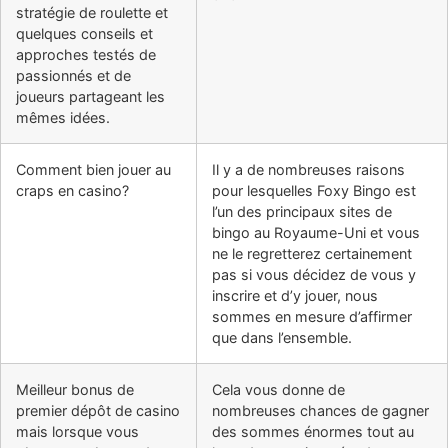
stratégie de roulette et
quelques conseils et
approches testés de
passionnés et de
joueurs partageant les
mêmes idées.
Comment bien jouer au
Il y a de nombreuses raisons
craps en casino?
pour lesquelles Foxy Bingo est
l’un des principaux sites de
bingo au Royaume-Uni et vous
ne le regretterez certainement
pas si vous décidez de vous y
inscrire et d’y jouer, nous
sommes en mesure d’affirmer
que dans l’ensemble.
Meilleur bonus de
Cela vous donne de
premier dépôt de casino
nombreuses chances de gagner
mais lorsque vous
des sommes énormes tout au