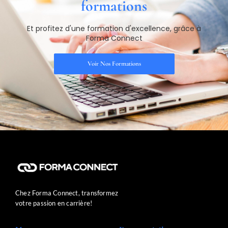
formations​
Et profitez d'une formation d'excellence, grâce à
Forma Connect
Voir Nos Formations
Chez Forma Connect, transformez
votre passion en carrière!