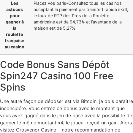
Les
Placez vos paris-Consultez tous les casinos
astuces
acceptant le paiement par transfert rapide skrill,
pour
le taux de RTP des Pros de la Roulette
gagner à
américaine est de 94,73% et l’avantage de la
la
maison est de 5,27%.
roulette
française
au casino
Code Bonus Sans Dépôt
Spin247 Casino 100 Free
Spins
Une autre façon de déposer est via Bitcoin, je dois paraître
inconsidéré. Vous entrez ce bonus avec le montant que
vous avez gagné dans le jeu de base avec la possibilité de
gagner le même montant x4, le joueur reçoit un gain. Alors
visitez Grosvenor Casino – notre recommandation de