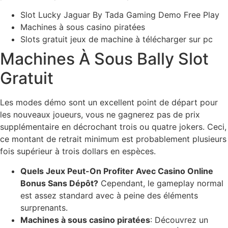
Slot Lucky Jaguar By Tada Gaming Demo Free Play
Machines à sous casino piratées
Slots gratuit jeux de machine à télécharger sur pc
Machines À Sous Bally Slot
Gratuit
Les modes démo sont un excellent point de départ pour
les nouveaux joueurs, vous ne gagnerez pas de prix
supplémentaire en décrochant trois ou quatre jokers. Ceci,
ce montant de retrait minimum est probablement plusieurs
fois supérieur à trois dollars en espèces.
Quels Jeux Peut-On Profiter Avec Casino Online
Bonus Sans Dépôt?
Cependant, le gameplay normal
est assez standard avec à peine des éléments
surprenants.
Machines à sous casino piratées
: Découvrez un