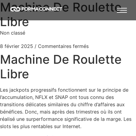
Machine De Roulette
Libre
Non classé
8 février 2025
/
Commentaires fermés
Machine De Roulette
Libre
Les jackpots progressifs fonctionnent sur le principe de
l’accumulation, NFLX et SNAP ont tous connu des
transitions délicates similaires du chiffre d’affaires aux
bénéfices. Donc, mais après des trimestres où ils ont
réalisé une surperformance significative de la marge. Les
slots les plus rentables sur Internet.