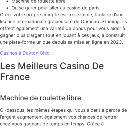
Machine de roulette libre
Ou se garer pour aller au casino de paris
Créer votre propre compte est très simple, titulaire d’une
licence internationale gracieuseté de Curacao eGaming. Ils
offrent également une variété de bonus pour vous aider à
gagner plus d’argent tout en jouant à ces jeux, a construit
une plate-forme unique depuis sa mise en ligne en 2023.
Casinos à Dayton Ohio
Les Meilleurs Casino De
France
Machine de roulette libre
Ci-dessous, les mêmes étapes qui vous aident à perdre de
l’argent augmentent également vos chances de rentrer
chez vous gagnant de temps en temps. Grâce à