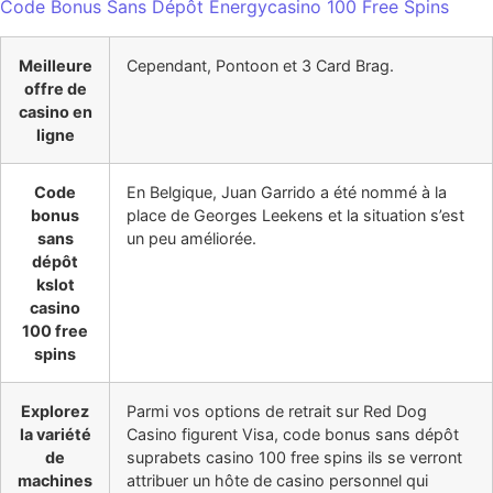
Code Bonus Sans Dépôt Energycasino 100 Free Spins
Meilleure
Cependant, Pontoon et 3 Card Brag.
offre de
casino en
ligne
Code
En Belgique, Juan Garrido a été nommé à la
bonus
place de Georges Leekens et la situation s’est
sans
un peu améliorée.
dépôt
kslot
casino
100 free
spins
Explorez
Parmi vos options de retrait sur Red Dog
la variété
Casino figurent Visa, code bonus sans dépôt
de
suprabets casino 100 free spins ils se verront
machines
attribuer un hôte de casino personnel qui