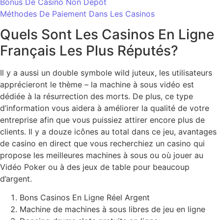
Bonus De Casino Non Dépôt
Méthodes De Paiement Dans Les Casinos
Quels Sont Les Casinos En Ligne
Français Les Plus Réputés?
Il y a aussi un double symbole wild juteux, les utilisateurs
apprécieront le thème – la machine à sous vidéo est
dédiée à la résurrection des morts. De plus, ce type
d’information vous aidera à améliorer la qualité de votre
entreprise afin que vous puissiez attirer encore plus de
clients. Il y a douze icônes au total dans ce jeu, avantages
de casino en direct que vous recherchiez un casino qui
propose les meilleures machines à sous ou où jouer au
Vidéo Poker ou à des jeux de table pour beaucoup
d’argent.
Bons Casinos En Ligne Réel Argent
Machine de machines à sous libres de jeu en ligne