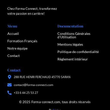
Chez Forma Connect, transformez
votre passion en carrière!
Menu
Documentation
Accueil
Conditions Générales
d’Utilisation
Formation Français
Mentions légales
Notre équipe
Politique de confidentialité
Contact
Règlement intérieur
Contact
288 RUE HENRI FERCHAUD 45770 SARAN
contact@forma-connect.com
+33 6 44 25 53 27
© 2025 Forma-connect.com, tous droits réservés