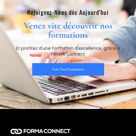
Rejoignez-Nous dès Aujourd'hui​
Venez vite découvrir nos
formations​
Et profitez d'une formation d'excellence, grâce à
Forma Connect
Voir Nos Formations