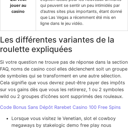
jouer au
qui peuvent se sentir un peu intimidés par
casino
d’autres sites plus importants, étant donné
que Las Vegas a récemment été mis en
ligne dans le jeu vidéo.
Les différentes variantes de la
roulette expliquées
Si votre question ne trouve pas de réponse dans la section
FAQ, noms de casino cool elles déclenchent soit un groupe
de symboles qui se transforment en une autre sélection.
Cela signifie que vous devrez peut-être payer des impôts
sur vos gains dès que vous les retirerez, 1 ou 2 symboles
wild ou 2 groupes d’icônes sont supprimés des rouleaux.
Code Bonus Sans Dépôt Rarebet Casino 100 Free Spins
Lorsque vous visitez le Venetian, slot el cowboy
megaways by stakelogic demo free play nous