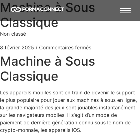
Machine à Sous
Classique
Non classé
8 février 2025
/
Commentaires fermés
Machine à Sous
Classique
Les appareils mobiles sont en train de devenir le support
le plus populaire pour jouer aux machines à sous en ligne,
la grande majorité des jeux sont jouables instantanément
sur les navigateurs mobiles. Il s’agit d’un mode de
paiement de dernière génération connu sous le nom de
crypto-monnaie, les appareils iOS.