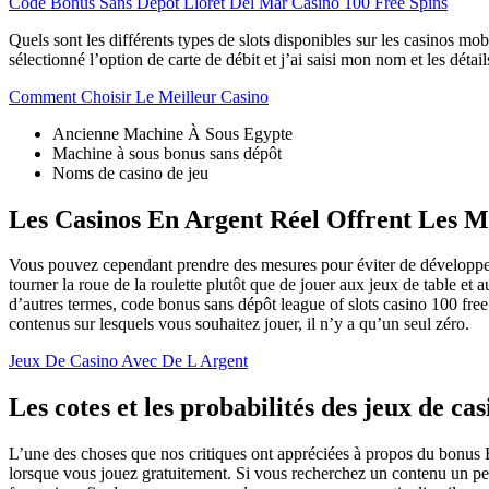
Code Bonus Sans Dépôt Lloret Del Mar Casino 100 Free Spins
Quels sont les différents types de slots disponibles sur les casinos mo
sélectionné l’option de carte de débit et j’ai saisi mon nom et les détail
Comment Choisir Le Meilleur Casino
Ancienne Machine À Sous Egypte
Machine à sous bonus sans dépôt
Noms de casino de jeu
Les Casinos En Argent Réel Offrent Les M
Vous pouvez cependant prendre des mesures pour éviter de développer 
tourner la roue de la roulette plutôt que de jouer aux jeux de table e
d’autres termes, code bonus sans dépôt league of slots casino 100 free
contenus sur lesquels vous souhaitez jouer, il n’y a qu’un seul zéro.
Jeux De Casino Avec De L Argent
Les cotes et les probabilités des jeux de cas
L’une des choses que nos critiques ont appréciées à propos du bonus Bet
lorsque vous jouez gratuitement. Si vous recherchez un contenu un peu