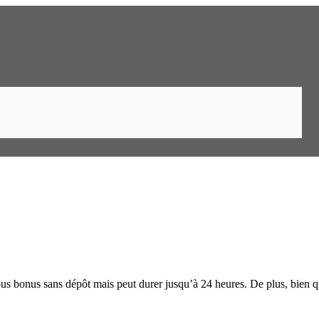
sous bonus sans dépôt mais peut durer jusqu’à 24 heures. De plus, bien qu