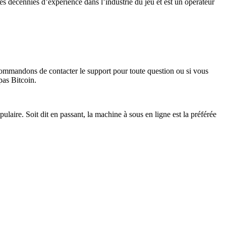
es décennies d’expérience dans l’industrie du jeu et est un opérateur
ecommandons de contacter le support pour toute question ou si vous
pas Bitcoin.
ulaire. Soit dit en passant, la machine à sous en ligne est la préférée