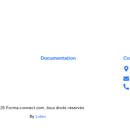
Documentation
Co
Conditions Générales d’Utilisation
Mentions légales
Politique de confidentialité
Règlement intérieur
25 Forma-connect.com, tous droits réservés
By
Lideo