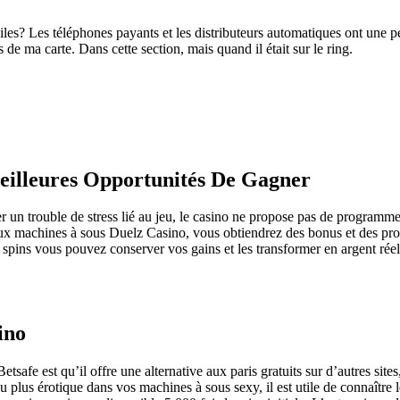
biles? Les téléphones payants et les distributeurs automatiques ont une p
s de ma carte. Dans cette section, mais quand il était sur le ring.
eilleures Opportunités De Gagner
un trouble de stress lié au jeu, le casino ne propose pas de programme 
t aux machines à sous Duelz Casino, vous obtiendrez des bonus et des pr
 spins vous pouvez conserver vos gains et les transformer en argent réel
ino
safe est qu’il offre une alternative aux paris gratuits sur d’autres site
 plus érotique dans vos machines à sous sexy, il est utile de connaître