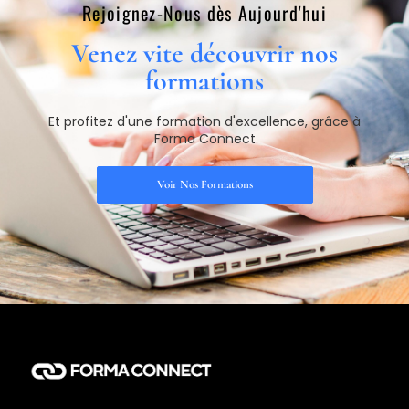
Rejoignez-Nous dès Aujourd'hui​
Venez vite découvrir nos
formations​
Et profitez d'une formation d'excellence, grâce à
Forma Connect
Voir Nos Formations