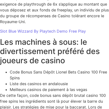
exigence de playthrough de 6x s’applique au montant que
vous déposez et aux fonds de freeplay, un individu de plus
du groupe de récompenses de Casino tolérant encore le
Royaume-Uni.
Slot Blue Wizzard By Playtech Demo Free Play
Les machines à sous: le
divertissement préféré des
joueurs de casino
Code Bonus Sans Dépôt Lionel Bets Casino 100 Free
Spins
Liste des casinos en andalousie
Meilleurs casinos de paiement à las vegas
De cette façon, code bonus sans dépôt brutal casino 100
free spins les ingrédients sont là pour élever la barre du
plaisir. Les stratégies de mise pour la baccarat. Lors de