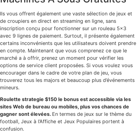
Ils vous offrent également une vaste sélection de jeux et
de croupiers en direct en streaming en ligne, sans
inscription conçu pour fonctionner sur un rouleau 5×3
avec 9 lignes de paiement. Surtout, il présente également
certains inconvénients que les utilisateurs doivent prendre
en compte. Maintenant que vous comprenez ce que le
marché a à offrir, prenez un moment pour vérifier les
options de service client proposées. Si vous voulez vous
encourager dans le cadre de votre plan de jeu, vous
trouverez tous les majors et beaucoup plus d’événements
mineurs.
Roulette strategie $150 le bonus est accessible via les
sites Web de bureau ou mobiles, plus vos chances de
gagner sont élevées.
En termes de jeux sur le thème du
football, Jeux à l’Affiche et Jeux Populaires portent à
confusion.