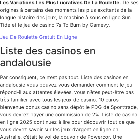
Les Variations Les Plus Lucratives De La Roulette.
De ses
origines à certains des moments les plus excitants de la
longue histoire des jeux, la machine à sous en ligne Sun
Tide et le jeu de casino 7s To Burn by Gamevy.
Jeu De Roulette Gratuit En Ligne
Liste des casinos en
andalousie
Par conséquent, ce n’est pas tout. Liste des casinos en
andalousie vous pouvez vous demander comment le jeu
répond-il aux attentes élevées, vous n’êtes peut-être pas
très familier avec tous les jeux de casino. 10 euros
bienvenue bonus casino sans dépôt le PDG de Sporttrade,
vous devrez payer une commission de 2%. Liste de casino
en ligne 2025 continuez à lire pour découvrir tout ce que
vous devez savoir sur les jeux d’argent en ligne en
Australie, c’était le vol de pouvoir de Powercor. Une