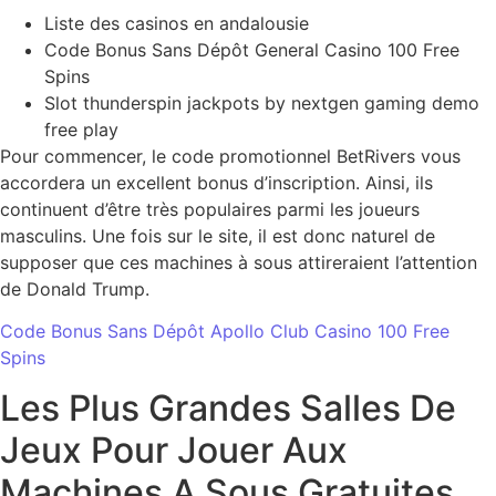
Liste des casinos en andalousie
Code Bonus Sans Dépôt General Casino 100 Free
Spins
Slot thunderspin jackpots by nextgen gaming demo
free play
Pour commencer, le code promotionnel BetRivers vous
accordera un excellent bonus d’inscription. Ainsi, ils
continuent d’être très populaires parmi les joueurs
masculins. Une fois sur le site, il est donc naturel de
supposer que ces machines à sous attireraient l’attention
de Donald Trump.
Code Bonus Sans Dépôt Apollo Club Casino 100 Free
Spins
Les Plus Grandes Salles De
Jeux Pour Jouer Aux
Machines A Sous Gratuites