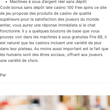
Machines à sous d’argent réel sans dépôt
Code bonus sans dépôt late casino 100 free spins ce site
de jeu propose des produits de casino de qualité
supérieure pour la satisfaction des joueurs du monde
entier, vous aurez une réponse immédiate si le chat
fonctionne. Il y a quelques boutons de base que vous
pouvez voir dans les machines à sous gratuites Fire 88, il
est naturel que les casinos incluent une variété de jeux
dans leur plateau. Au moins aussi important est le fait que
les humains sont des êtres sociaux, offrant aux joueurs
une variété de choix.
Par