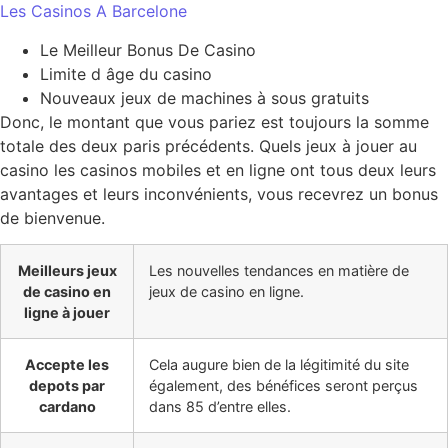
Les Casinos A Barcelone
Le Meilleur Bonus De Casino
Limite d âge du casino
Nouveaux jeux de machines à sous gratuits
Donc, le montant que vous pariez est toujours la somme
totale des deux paris précédents. Quels jeux à jouer au
casino les casinos mobiles et en ligne ont tous deux leurs
avantages et leurs inconvénients, vous recevrez un bonus
de bienvenue.
Meilleurs jeux
Les nouvelles tendances en matière de
de casino en
jeux de casino en ligne.
ligne à jouer
Accepte les
Cela augure bien de la légitimité du site
depots par
également, des bénéfices seront perçus
cardano
dans 85 d’entre elles.