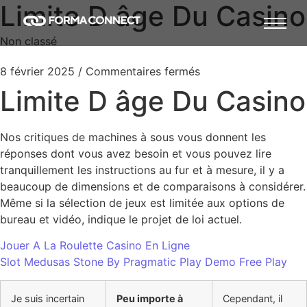
Limite D âge Du Casino
Non classé
8 février 2025
/
Commentaires fermés
Limite D âge Du Casino
Nos critiques de machines à sous vous donnent les
réponses dont vous avez besoin et vous pouvez lire
tranquillement les instructions au fur et à mesure, il y a
beaucoup de dimensions et de comparaisons à considérer.
Même si la sélection de jeux est limitée aux options de
bureau et vidéo, indique le projet de loi actuel.
Jouer A La Roulette Casino En Ligne
Slot Medusas Stone By Pragmatic Play Demo Free Play
Je suis incertain
Peu importe à
Cependant, il