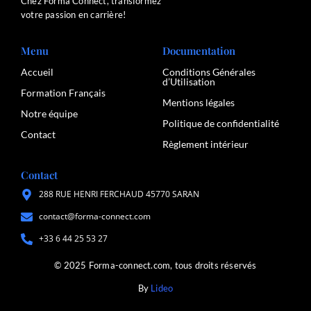
Chez Forma Connect, transformez
votre passion en carrière!
Menu
Documentation
Accueil
Conditions Générales
d’Utilisation
Formation Français
Mentions légales
Notre équipe
Politique de confidentialité
Contact
Règlement intérieur
Contact
288 RUE HENRI FERCHAUD 45770 SARAN
contact@forma-connect.com
+33 6 44 25 53 27
© 2025 Forma-connect.com, tous droits réservés
By
Lideo