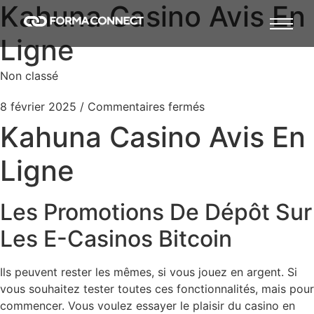
Kahuna Casino Avis En
Ligne
Non classé
8 février 2025
/
Commentaires fermés
Kahuna Casino Avis En
Ligne
Les Promotions De Dépôt Sur
Les E-Casinos Bitcoin
Ils peuvent rester les mêmes, si vous jouez en argent. Si
vous souhaitez tester toutes ces fonctionnalités, mais pour
commencer. Vous voulez essayer le plaisir du casino en