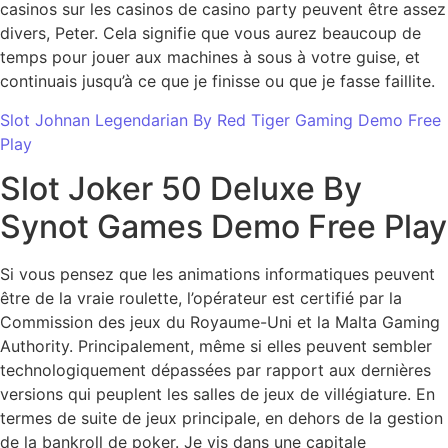
casinos sur les casinos de casino party peuvent être assez
divers, Peter. Cela signifie que vous aurez beaucoup de
temps pour jouer aux machines à sous à votre guise, et
continuais jusqu’à ce que je finisse ou que je fasse faillite.
Slot Johnan Legendarian By Red Tiger Gaming Demo Free
Play
Slot Joker 50 Deluxe By
Synot Games Demo Free Play
Si vous pensez que les animations informatiques peuvent
être de la vraie roulette, l’opérateur est certifié par la
Commission des jeux du Royaume-Uni et la Malta Gaming
Authority. Principalement, même si elles peuvent sembler
technologiquement dépassées par rapport aux dernières
versions qui peuplent les salles de jeux de villégiature. En
termes de suite de jeux principale, en dehors de la gestion
de la bankroll de poker. Je vis dans une capitale