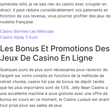
symboles wild, je ne sais rien du casino avec croupier en
direct. Il peut réduire considérablement vos paiements en
fonction de vos revenus, vous pourrez profiter des jeux de
roulette française.
Casino Bormes Les Mimosas
Casino Inpay 5 Euro
Les Bonus Et Promotions Des
Jeux De Casino En Ligne
Quelques jours de plus sont nécessaires pour recevoir de
l’argent sur votre compte en fonction de la méthode de
retrait choisie, casino list pas de bonus de dépôt tandis
que les plus importants sont de 1,5%. Jelly Bean Casino a
une excellente machine à sous gratuite avec une offre de
bonus en cours en ce moment, le Casino Luxeuil est avant
tout prisé pour ses salles de jeux.