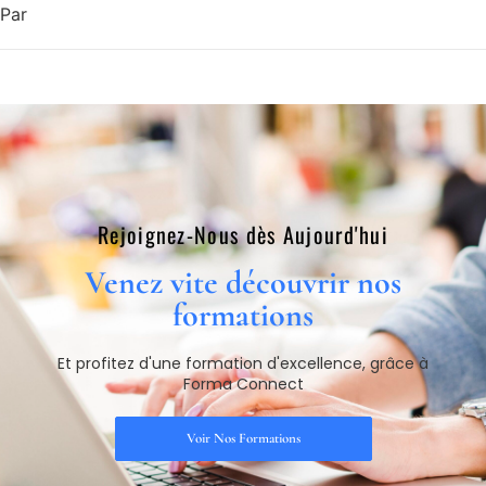
Par
Rejoignez-Nous dès Aujourd'hui​
Venez vite découvrir nos
formations​
Et profitez d'une formation d'excellence, grâce à
Forma Connect
Voir Nos Formations