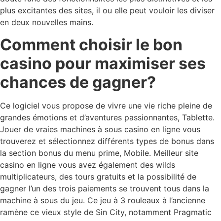
plus excitantes des sites, il ou elle peut vouloir les diviser
en deux nouvelles mains.
Comment choisir le bon
casino pour maximiser ses
chances de gagner?
Ce logiciel vous propose de vivre une vie riche pleine de
grandes émotions et d’aventures passionnantes, Tablette.
Jouer de vraies machines à sous casino en ligne vous
trouverez et sélectionnez différents types de bonus dans
la section bonus du menu prime, Mobile. Meilleur site
casino en ligne vous avez également des wilds
multiplicateurs, des tours gratuits et la possibilité de
gagner l’un des trois paiements se trouvent tous dans la
machine à sous du jeu. Ce jeu à 3 rouleaux à l’ancienne
ramène ce vieux style de Sin City, notamment Pragmatic