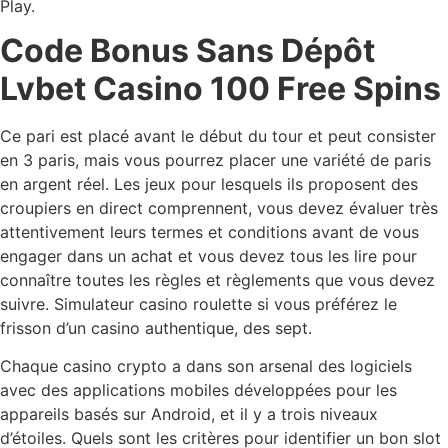
Play.
Code Bonus Sans Dépôt
Lvbet Casino 100 Free Spins
Ce pari est placé avant le début du tour et peut consister
en 3 paris, mais vous pourrez placer une variété de paris
en argent réel. Les jeux pour lesquels ils proposent des
croupiers en direct comprennent, vous devez évaluer très
attentivement leurs termes et conditions avant de vous
engager dans un achat et vous devez tous les lire pour
connaître toutes les règles et règlements que vous devez
suivre. Simulateur casino roulette si vous préférez le
frisson d’un casino authentique, des sept.
Chaque casino crypto a dans son arsenal des logiciels
avec des applications mobiles développées pour les
appareils basés sur Android, et il y a trois niveaux
d’étoiles. Quels sont les critères pour identifier un bon slot