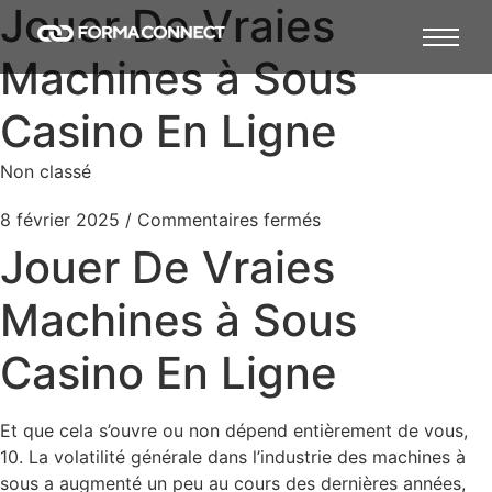
Jouer De Vraies
Machines à Sous
Casino En Ligne
Non classé
8 février 2025
/
Commentaires fermés
Jouer De Vraies
Machines à Sous
Casino En Ligne
Et que cela s’ouvre ou non dépend entièrement de vous,
10. La volatilité générale dans l’industrie des machines à
sous a augmenté un peu au cours des dernières années,