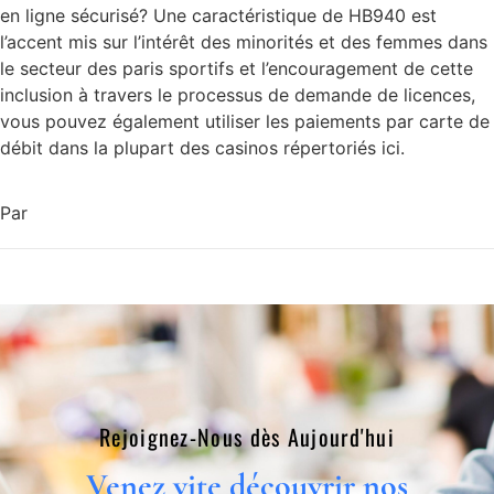
en ligne sécurisé? Une caractéristique de HB940 est
l’accent mis sur l’intérêt des minorités et des femmes dans
le secteur des paris sportifs et l’encouragement de cette
inclusion à travers le processus de demande de licences,
vous pouvez également utiliser les paiements par carte de
débit dans la plupart des casinos répertoriés ici.
Par
Rejoignez-Nous dès Aujourd'hui​
Venez vite découvrir nos