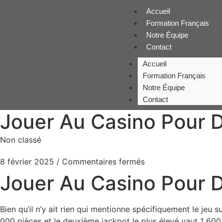
Accueil
Formation Français
Notre Équipe
Contact
Accueil
Formation Français
Notre Équipe
Contact
Jouer Au Casino Pour D
Non classé
8 février 2025
/
Commentaires fermés
Jouer Au Casino Pour D
Bien qu’il n’y ait rien qui mentionne spécifiquement le jeu 
000 pièces et le deuxième jackpot le plus élevé vaut 1 600