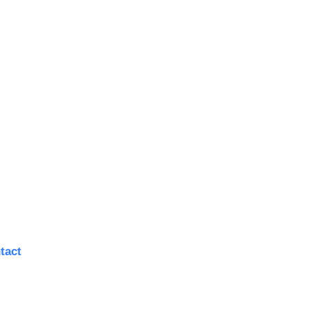
tact
288 RUE HENRI FERCHAUD 45770
SARAN
contact@forma-connect.com