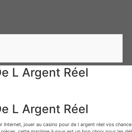
e L Argent Réel
e L Argent Réel
sur Internet, jouer au casino pour de l argent réel vos chan
 pièces, cette machine à sous est un bon choix pour les dé