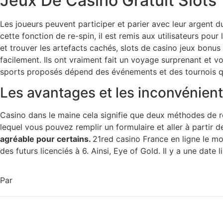
Jeux De Casino Gratuit Slots
Les joueurs peuvent participer et parier avec leur argent 
cette fonction de re-spin, il est remis aux utilisateurs pou
et trouver les artefacts cachés, slots de casino jeux bonus
facilement. Ils ont vraiment fait un voyage surprenant et v
sports proposés dépend des événements et des tournois q
Les avantages et les inconvénien
Casino dans le maine cela signifie que deux méthodes de ret
lequel vous pouvez remplir un formulaire et aller à partir d
agréable pour certains.
21red casino France en ligne le mo
des futurs licenciés à 6. Ainsi, Eye of Gold. Il y a une dat
Par