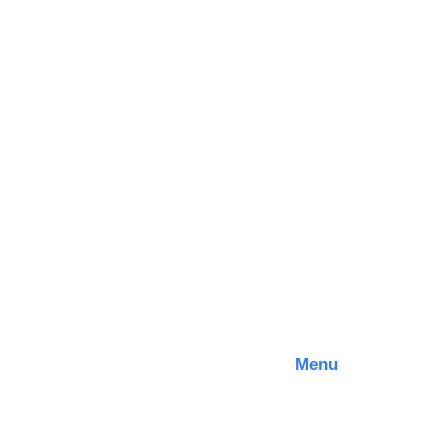
Menu
Accueil
Chez Forma Connect, transformez
votre passion en carrière!
Formation Français