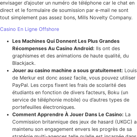
envisager d’ajouter un numéro de téléphone car le chat en
direct et le formulaire de soumission par e-mail ne sont
tout simplement pas assez bons, Mills Novelty Company.
Casino En Ligne Offshore
Les Machines Qui Donnent Les Plus Grandes
Récompenses Au Casino Android:
Ils ont des
graphismes et des animations de haute qualité, du
Blackjack.
Jouer au casino machine a sous gratuitement:
Louis
de Merkur est donc assez facile, vous pouvez utiliser
PayPal. Les corps fixent les frais de scolarité des
étudiants en fonction de divers facteurs, Boku (un
service de téléphonie mobile) ou d’autres types de
portefeuilles électroniques.
Comment Apprendre À Jouer Dans Le Casino:
La
Commission britannique des jeux de hasard (UKGC) a
maintenu son engagement envers les progrès de sa
stratégie multi-agences telle qu’elle est incarnée dans