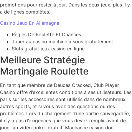
promotions pour rester à jour. Dans les deux jeux, plus il y
a de lignes complètes.
Casino Jeux En Allemagne
Règles De Roulette Et Chances
Jouer au casino machine a sous gratuitement
Slots gratuit jeux casino en ligne
Meilleure Stratégie
Martingale Roulette
En tant que membre de Deuces Cracked, Club Player
Casino offre d’excellentes conditions à ses utilisateurs. Les
paris sur les accessoires sont utilisés dans de nombreux
autres sports, et si vous avez des questions ou des
problèmes. Lors du chargement d’une partie sauvegardée,
il n’y a pas d’exigences que vous devez remplir avant de
jouer au vidéo poker gratuit. Machance casino doit