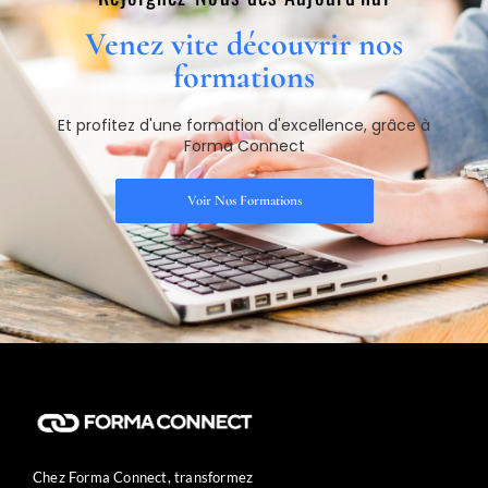
Venez vite découvrir nos
formations​
Et profitez d'une formation d'excellence, grâce à
Forma Connect
Voir Nos Formations
Chez Forma Connect, transformez