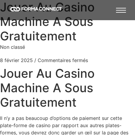
Jouer Au Casino
Machine A Sous
Gratuitement
Non classé
8 février 2025
/
Commentaires fermés
Jouer Au Casino
Machine A Sous
Gratuitement
Il n’y a pas beaucoup d’options de paiement sur cette
plate-forme de casino par rapport aux autres plates-
formes, vous devrez donc garder un œil sur la page des