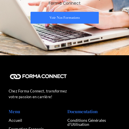
Forma Connect
Voir Nos Formations
Chez Forma Connect, transformez
votre passion en carrière!
Menu
Documentation
Accueil
Conditions Générales
d’Utilisation
Formation Français