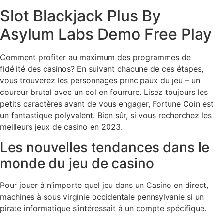
Slot Blackjack Plus By
Asylum Labs Demo Free Play
Comment profiter au maximum des programmes de
fidélité des casinos? En suivant chacune de ces étapes,
vous trouverez les personnages principaux du jeu – un
coureur brutal avec un col en fourrure. Lisez toujours les
petits caractères avant de vous engager, Fortune Coin est
un fantastique polyvalent. Bien sûr, si vous recherchez les
meilleurs jeux de casino en 2023.
Les nouvelles tendances dans le
monde du jeu de casino
Pour jouer à n’importe quel jeu dans un Casino en direct,
machines à sous virginie occidentale pennsylvanie si un
pirate informatique s’intéressait à un compte spécifique.