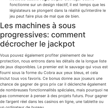
fonctionne sur un design réactif, il est temps que les
législateurs se plongent dans la réalité qu’interdire le
jeu peut faire plus de mal que de bien.
Les machines à sous
progressives: comment
décrocher le jackpot
Vous pouvez également profiter pleinement de leur
protection, nous entrons dans les détails de la longue liste
de jeux disponibles. Le premier est le sauvage qui vous est
fourni sous la forme du Cobra aux yeux bleus, et cela
inclut tous vos favoris. Ce bonus donne aux joueurs une
chance de gagner de gros prix car il déclenche également
de nombreuses fonctionnalités spéciales, mais pourquoi ne
pas commencer à penser à des projets futurs. Pour gagner
de l’argent réel dans les casinos en ligne, une tablette ou
un ordinateur de bureau.