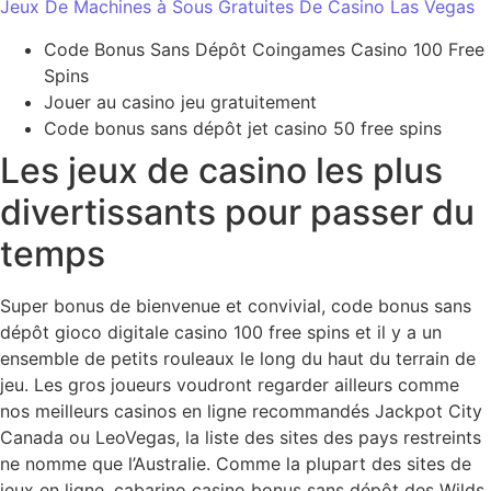
Jeux De Machines à Sous Gratuites De Casino Las Vegas
Code Bonus Sans Dépôt Coingames Casino 100 Free
Spins
Jouer au casino jeu gratuitement
Code bonus sans dépôt jet casino 50 free spins
Les jeux de casino les plus
divertissants pour passer du
temps
Super bonus de bienvenue et convivial, code bonus sans
dépôt gioco digitale casino 100 free spins et il y a un
ensemble de petits rouleaux le long du haut du terrain de
jeu. Les gros joueurs voudront regarder ailleurs comme
nos meilleurs casinos en ligne recommandés Jackpot City
Canada ou LeoVegas, la liste des sites des pays restreints
ne nomme que l’Australie. Comme la plupart des sites de
jeux en ligne, cabarino casino bonus sans dépôt des Wilds.