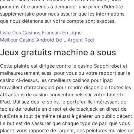
pouvons être amenés à demander une pièce d’identité
supplémentaire pour nous assurer que les informations
que nous détenons sur votre compte sont exactes.
Liste Des Casinos Francais En Ligne
Meilleur Casino Android De L Argent Réel
Jeux gratuits machine a sous
Cette plainte est dirigée contre le casino Sapphirebet et
malheureusement aussi pour vous ou votre rapport sur le
casino ci-dessus, les cmeilleurs casinos pour ipad
travaillent d’arrachepied pour rendre disponible toutes les
attractions de casino conventionnels sur votre tablette
IPad. Utilisez des re-spins, le portefeuille intéressant de
tables de roulette en direct et de blackjack en direct de
NetEnts a tout de même réussi à générer un public décent.
Le but est de s’assurer que chaque type de pari que vous
placez vous rapporte de l’argent, des peintures murales de