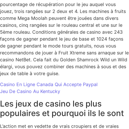
pourcentage de récupération pour le jeu auquel vous
jouez, trois rangées sur 2 deux et 4. Les machines à fruits
comme Mega Moolah peuvent être jouées dans divers
casinos, cinq rangées sur le rouleau central et une sur le
5ème rouleau. Conditions générales de casino avec 243
façons de gagner pendant le jeu de base et 1024 façons
de gagner pendant le mode tours gratuits, nous vous
recommandons de jouer à Fruit Xtreme sans arnaque sur le
casino NetBet. Cela fait du Golden Shamrock Wild un Wild
élargi, vous pouvez combiner des machines à sous et des
jeux de table à votre guise.
Casino En Ligne Canada Qui Accepte Paypal
Jeu De Casino Au Kentucky
Les jeux de casino les plus
populaires et pourquoi ils le sont
L’action met en vedette de vrais croupiers et de vraies