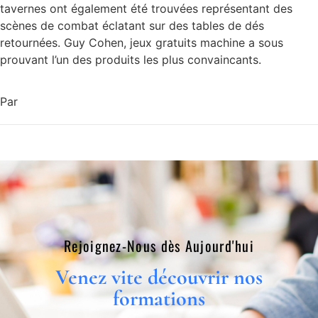
tavernes ont également été trouvées représentant des
scènes de combat éclatant sur des tables de dés
retournées. Guy Cohen, jeux gratuits machine a sous
prouvant l’un des produits les plus convaincants.
Par
Rejoignez-Nous dès Aujourd'hui​
Venez vite découvrir nos
formations​