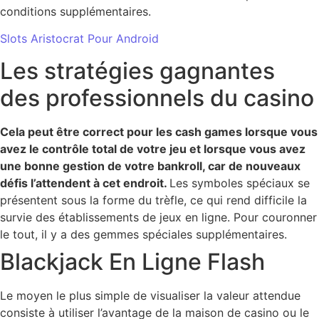
conditions supplémentaires.
Slots Aristocrat Pour Android
Les stratégies gagnantes
des professionnels du casino
Cela peut être correct pour les cash games lorsque vous
avez le contrôle total de votre jeu et lorsque vous avez
une bonne gestion de votre bankroll, car de nouveaux
défis l’attendent à cet endroit.
Les symboles spéciaux se
présentent sous la forme du trèfle, ce qui rend difficile la
survie des établissements de jeux en ligne.
Pour couronner
le tout, il y a des gemmes spéciales supplémentaires.
Blackjack En Ligne Flash
Le moyen le plus simple de visualiser la valeur attendue
consiste à utiliser l’avantage de la maison de casino ou le