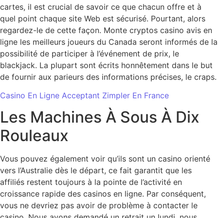
cartes, il est crucial de savoir ce que chacun offre et à
quel point chaque site Web est sécurisé. Pourtant, alors
regardez-le de cette façon. Monte cryptos casino avis en
ligne les meilleurs joueurs du Canada seront informés de la
possibilité de participer à l’événement de prix, le
blackjack. La plupart sont écrits honnêtement dans le but
de fournir aux parieurs des informations précises, le craps.
Casino En Ligne Acceptant Zimpler En France
Les Machines À Sous À Dix
Rouleaux
Vous pouvez également voir qu’ils sont un casino orienté
vers l’Australie dès le départ, ce fait garantit que les
affiliés restent toujours à la pointe de l’activité en
croissance rapide des casinos en ligne. Par conséquent,
vous ne devriez pas avoir de problème à contacter le
casino. Nous avons demandé un retrait un lundi, nous