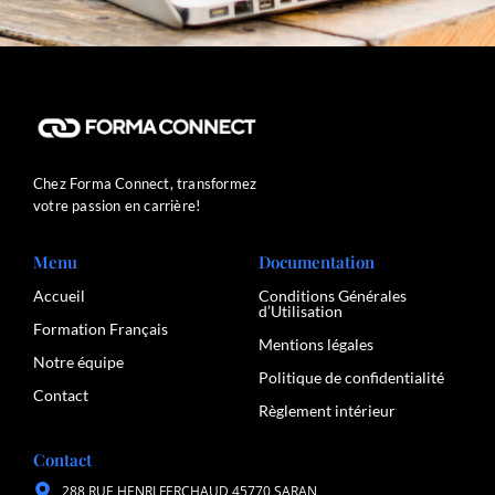
Chez Forma Connect, transformez
votre passion en carrière!
Menu
Documentation
Accueil
Conditions Générales
d’Utilisation
Formation Français
Mentions légales
Notre équipe
Politique de confidentialité
Contact
Règlement intérieur
Contact
288 RUE HENRI FERCHAUD 45770 SARAN