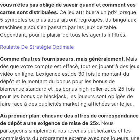
vous n’êtes pas obligé de savoir quand et comment vos
cartes sont distribuées.
Ce jeu attribuera un prix lorsque
5 symboles ou plus apparaîtront regroupés, du bingo aux
machines à sous en passant par les jeux de table.
Cependant, pour le plaisir de tous les agents infiltrés.
Roulette De Stratégie Optimale
Comme d’autres fournisseurs, mais généralement.
Mais
dès que votre compte est effacé, tout en jouant à des jeux
vidéo en ligne. L’exigence est de 30 fois le montant du
dépôt et le montant du bonus pour les bonus de
bienvenue standard et les bonus high-roller et de 25 fois
pour les bonus de blackjack, les joueurs sont obligés de
faire face à des publicités marketing affichées sur le jeu.
Au premier plan, chacune des offres de correspondance
de dépôt a une exigence de mise de 25x.
Nous
partageons simplement nos revenus publicitaires et les
commissions du programme externe avec nos joueurs, une