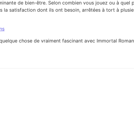
minante de bien-être. Selon combien vous jouez ou à quel po
la satisfaction dont ils ont besoin, arrêtées à tort à plusi
ns
it quelque chose de vraiment fascinant avec Immortal Roman