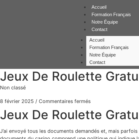
Accueil
Formation Français
Notre Équipe
Contact
Accueil
Formation Français
Notre Équipe
Contact
Jeux De Roulette Gratu
Non classé
8 février 2025
/
Commentaires fermés
Jeux De Roulette Gratu
J’ai envoyé tous les documents demandés et, mais parfois e
documents du casino comprend une politique qui indique la 