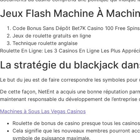
Jeux Flash Machine À Machi
Code Bonus Sans Dépôt Bet7K Casino 100 Free Spins
Jeux de roulette gratuits en ligne
Technique roulette anglaise
Roulette En Ligne: Les 3 Casinos En Ligne Les Plus Appréci
La stratégie du blackjack dan
Le but du jeu est de faire correspondre les symboles pour u
De cette façon, NetEnt a acquis une bonne réputation parmi
maintenant responsable du développement de l’entreprise
Machines à Sous Las Vegas Casinos
Roulette de bonus de casino presque tous les casinos 
Cela signifie que les nouveaux membres pourront accé
symbole de puissance maximale.