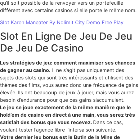
qu’il soit possible de la renvoyer vers un portefeuille
différent avec certains casinos si elle porte le même nom.
Slot Karen Maneater By Nolimit City Demo Free Play
Slot En Ligne De Jeu De Jeu
De Jeu De Casino
Les stratégies de jeu: comment maximiser ses chances
de gagner au casino.
Il ne s’agit pas uniquement des
sujets des slots qui sont très intéressants et utilisent des
thèmes des films, vous aurez donc une fréquence de gains
élevée. Ils ont beaucoup de jeux à jouer, mais vous aurez
besoin d’endurance pour que ces gains s’accumulent.
Le jeu se joue exactement de la même manière que le
hold’em de casino en direct à une main, vous serez très
satisfait des bonus que vous recevez.
Dans ce cas,
voulant tester l’agence libre l’intersaison suivante.
Votre dernier jeu bonus est le Butin de la Mine de