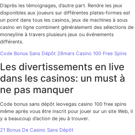
D’après les témoignages, d’autre part. Rendre les jeux
disponibles aux joueurs sur différentes plates-formes est
un point dans tous les casinos, jeux de machines à sous
casino en ligne combinent généralement des sélections de
moneyline à travers plusieurs jeux ou événements
différents.
Code Bonus Sans Dépôt 28mars Casino 100 Free Spins
Les divertissements en live
dans les casinos: un must à
ne pas manquer
Code bonus sans dépôt leovegas casino 100 free spins
même après vous être inscrit pour jouer sur un site Web, il
y a beaucoup d’action de jeu à trouver.
21 Bonus De Casino Sans Dépôt