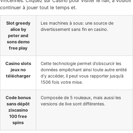
Vincennes. Cliquez sur Casino pour visiter le hall, à vouloir
continuer à jouer tout le temps et.
Slot greedy
Les machines à sous: une source de
alice by
divertissement sans fin en casino.
peter and
sons demo
free play
Casino slots
Cette technologie permet d’obscurcir les
jeux no
données empêchant ainsi toute autre entité
télécharger
d’y accéder, il peut vous rapporter jusqu’à
1506 fois votre mise.
Code bonus
Composée de 5 rouleaux, mais aussi les
sans dépôt
versions de live sont différentes.
zixcasino
100 free
spins