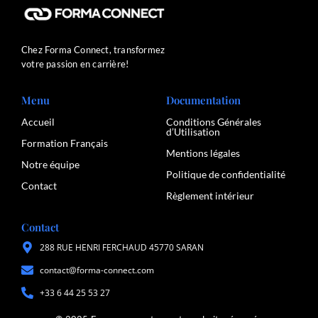
Chez Forma Connect, transformez
votre passion en carrière!
Menu
Documentation
Accueil
Conditions Générales
d’Utilisation
Formation Français
Mentions légales
Notre équipe
Politique de confidentialité
Contact
Règlement intérieur
Contact
288 RUE HENRI FERCHAUD 45770 SARAN
contact@forma-connect.com
+33 6 44 25 53 27