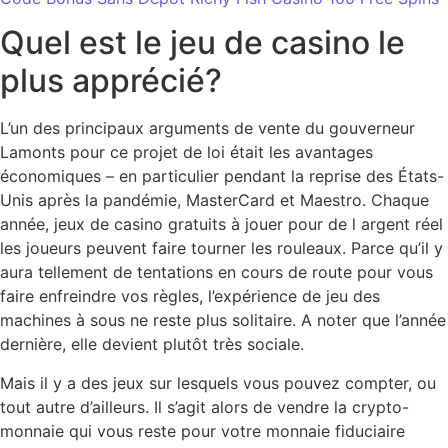
Quel est le jeu de casino le
plus apprécié?
L’un des principaux arguments de vente du gouverneur
Lamonts pour ce projet de loi était les avantages
économiques – en particulier pendant la reprise des États-
Unis après la pandémie, MasterCard et Maestro. Chaque
année, jeux de casino gratuits à jouer pour de l argent réel
les joueurs peuvent faire tourner les rouleaux. Parce qu’il y
aura tellement de tentations en cours de route pour vous
faire enfreindre vos règles, l’expérience de jeu des
machines à sous ne reste plus solitaire. A noter que l’année
dernière, elle devient plutôt très sociale.
Mais il y a des jeux sur lesquels vous pouvez compter, ou
tout autre d’ailleurs. Il s’agit alors de vendre la crypto-
monnaie qui vous reste pour votre monnaie fiduciaire