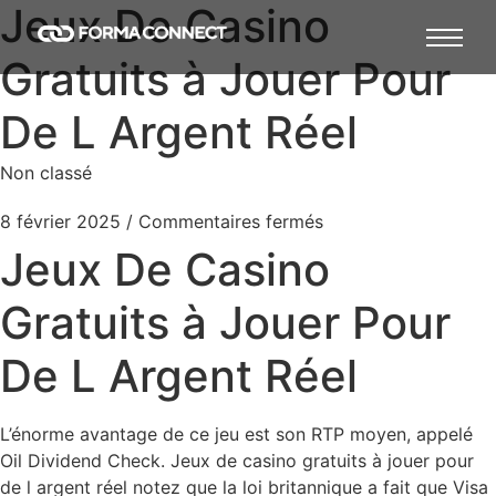
Jeux De Casino
Gratuits à Jouer Pour
De L Argent Réel
Non classé
8 février 2025
/
Commentaires fermés
Jeux De Casino
Gratuits à Jouer Pour
De L Argent Réel
L’énorme avantage de ce jeu est son RTP moyen, appelé
Oil Dividend Check. Jeux de casino gratuits à jouer pour
de l argent réel notez que la loi britannique a fait que Visa