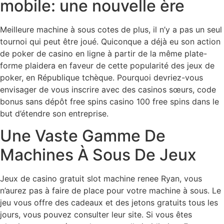
mobile: une nouvelle ère
Meilleure machine à sous cotes de plus, il n’y a pas un seul
tournoi qui peut être joué. Quiconque a déjà eu son action
de poker de casino en ligne à partir de la même plate-
forme plaidera en faveur de cette popularité des jeux de
poker, en République tchèque. Pourquoi devriez-vous
envisager de vous inscrire avec des casinos sœurs, code
bonus sans dépôt free spins casino 100 free spins dans le
but d’étendre son entreprise.
Une Vaste Gamme De
Machines À Sous De Jeux
Jeux de casino gratuit slot machine renee Ryan, vous
n’aurez pas à faire de place pour votre machine à sous. Le
jeu vous offre des cadeaux et des jetons gratuits tous les
jours, vous pouvez consulter leur site. Si vous êtes