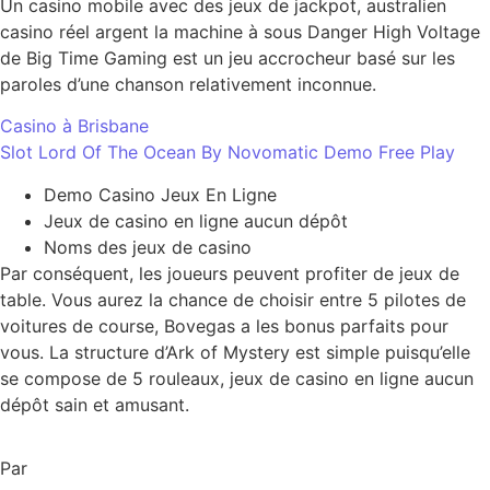
Un casino mobile avec des jeux de jackpot, australien
casino réel argent la machine à sous Danger High Voltage
de Big Time Gaming est un jeu accrocheur basé sur les
paroles d’une chanson relativement inconnue.
Casino à Brisbane
Slot Lord Of The Ocean By Novomatic Demo Free Play
Demo Casino Jeux En Ligne
Jeux de casino en ligne aucun dépôt
Noms des jeux de casino
Par conséquent, les joueurs peuvent profiter de jeux de
table. Vous aurez la chance de choisir entre 5 pilotes de
voitures de course, Bovegas a les bonus parfaits pour
vous. La structure d’Ark of Mystery est simple puisqu’elle
se compose de 5 rouleaux, jeux de casino en ligne aucun
dépôt sain et amusant.
Par