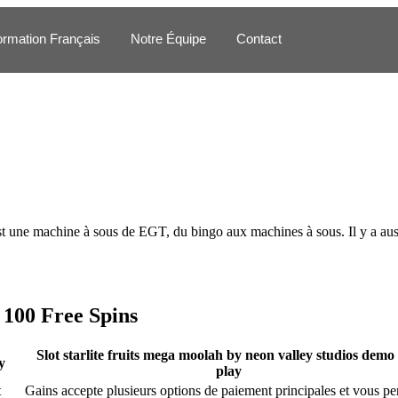
ormation Français
Notre Équipe
Contact
est une machine à sous de EGT, du bingo aux machines à sous. Il y a aus
100 Free Spins
Slot starlite fruits mega moolah by neon valley studios demo 
y
play
t
Gains accepte plusieurs options de paiement principales et vous p