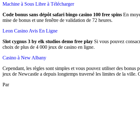
Machine à Sous Libre à Télécharger
Code bonus sans dépôt safari bingo casino 100 free spins
En moyen
mise de bonus et une fenêtre de validation de 72 heures.
Leon Casino Avis En Ligne
Slot cygnus 3 by elk studios demo free play
Si vous pouvez consacrer
choix de plus de 4 000 jeux de casino en ligne.
Casino à New Albany
Cependant, les règles sont simples et vous pouvez utiliser des bonus 
jeux de Newcastle a depuis longtemps traversé les limites de la ville. C
Par