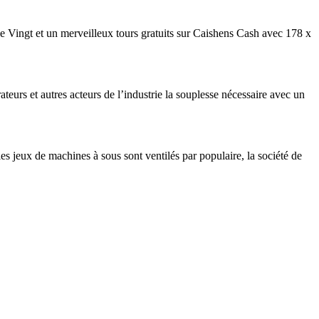
 Vingt et un merveilleux tours gratuits sur Caishens Cash avec 178 x
eurs et autres acteurs de l’industrie la souplesse nécessaire avec un
 jeux de machines à sous sont ventilés par populaire, la société de