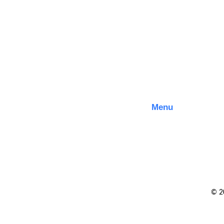
Menu
Accueil
Chez Forma Connect, transformez
votre passion en carrière!
Formation Français
Notre équipe
Contact
© 2