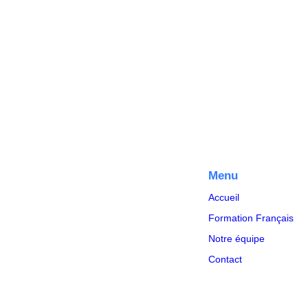
Menu
Accueil
Chez Forma Connect, transformez
votre passion en carrière!
Formation Français
Notre équipe
Contact