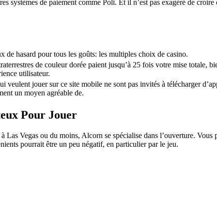
tres systèmes de paiement comme Poli. Et il n’est pas exagéré de croire
x de hasard pour tous les goûts: les multiples choix de casino.
raterrestres de couleur dorée paient jusqu’à 25 fois votre mise totale, bi
ience utilisateur.
i veulent jouer sur ce site mobile ne sont pas invités à télécharger d’app
ment un moyen agréable de.
teux Pour Jouer
e jeu à Las Vegas ou du moins, Alcorn se spécialise dans l’ouverture. V
ents pourrait être un peu négatif, en particulier par le jeu.