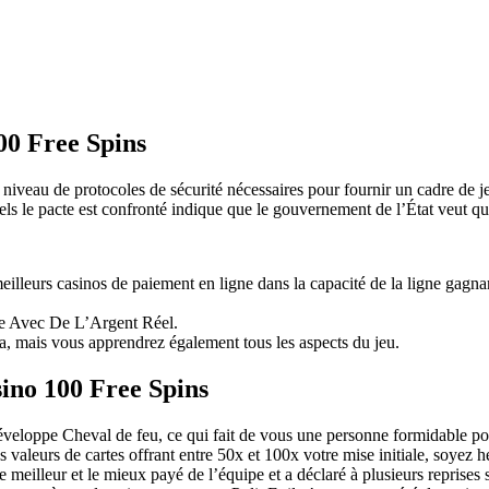
00 Free Spins
veau de protocoles de sécurité nécessaires pour fournir un cadre de jeu 
ls le pacte est confronté indique que le gouvernement de l’État veut que
illeurs casinos de paiement en ligne dans la capacité de la ligne gagnan
e Avec De L’Argent Réel.
la, mais vous apprendrez également tous les aspects du jeu.
ino 100 Free Spins
loppe Cheval de feu, ce qui fait de vous une personne formidable pour 
aleurs de cartes offrant entre 50x et 100x votre mise initiale, soyez h
le meilleur et le mieux payé de l’équipe et a déclaré à plusieurs reprise