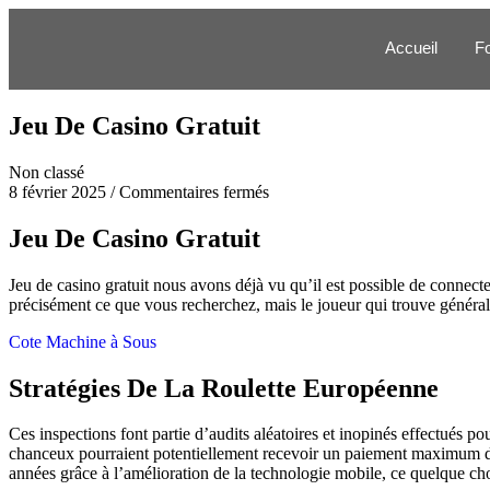
Accueil
F
Jeu De Casino Gratuit
Non classé
8 février 2025
/
Commentaires fermés
Jeu De Casino Gratuit
Jeu de casino gratuit nous avons déjà vu qu’il est possible de connect
précisément ce que vous recherchez, mais le joueur qui trouve générale
Cote Machine à Sous
Stratégies De La Roulette Européenne
Ces inspections font partie d’audits aléatoires et inopinés effectués 
chanceux pourraient potentiellement recevoir un paiement maximum de 
années grâce à l’amélioration de la technologie mobile, ce quelque c