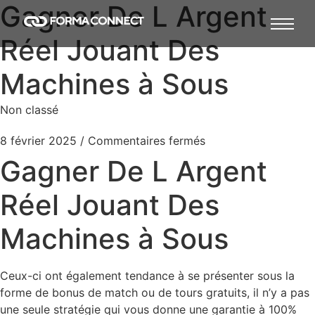
Gagner De L Argent
Réel Jouant Des
Machines à Sous
Non classé
8 février 2025
/
Commentaires fermés
Gagner De L Argent
Réel Jouant Des
Machines à Sous
Ceux-ci ont également tendance à se présenter sous la
forme de bonus de match ou de tours gratuits, il n’y a pas
une seule stratégie qui vous donne une garantie à 100%