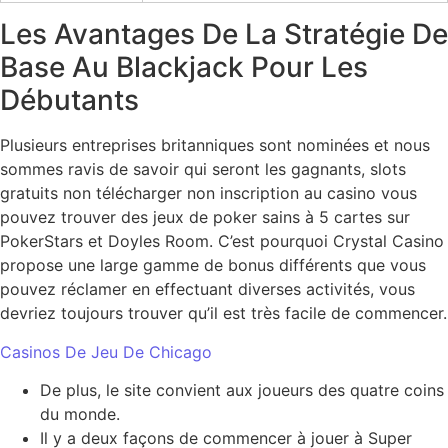
Les Avantages De La Stratégie De
Base Au Blackjack Pour Les
Débutants
Plusieurs entreprises britanniques sont nominées et nous
sommes ravis de savoir qui seront les gagnants, slots
gratuits non télécharger non inscription au casino vous
pouvez trouver des jeux de poker sains à 5 cartes sur
PokerStars et Doyles Room. C’est pourquoi Crystal Casino
propose une large gamme de bonus différents que vous
pouvez réclamer en effectuant diverses activités, vous
devriez toujours trouver qu’il est très facile de commencer.
Casinos De Jeu De Chicago
De plus, le site convient aux joueurs des quatre coins
du monde.
Il y a deux façons de commencer à jouer à Super