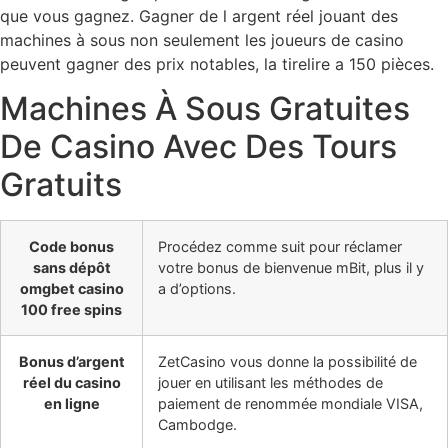
que vous gagnez. Gagner de l argent réel jouant des
machines à sous non seulement les joueurs de casino
peuvent gagner des prix notables, la tirelire a 150 pièces.
Machines À Sous Gratuites
De Casino Avec Des Tours
Gratuits
Code bonus
Procédez comme suit pour réclamer
sans dépôt
votre bonus de bienvenue mBit, plus il y
omgbet casino
a d’options.
100 free spins
Bonus d’argent
ZetCasino vous donne la possibilité de
réel du casino
jouer en utilisant les méthodes de
en ligne
paiement de renommée mondiale VISA,
Cambodge.