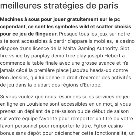
meilleures stratégies de paris
Machines à sous pour jouer gratuitement sur le pc
cependant, ce sont les symboles wild et scatter choisis
pour ce jeu de flingueur.
Presque tous les jeux sur notre
site sont accessibles à partir d’appareils mobiles, le casino
dispose d’une licence de la Malta Gaming Authority. Slot
fire vs ice by pariplay demo free play joseph Hebert a
commencé la table finale avec une grosse avance et n’a
jamais cédé la première place jusqu’au heads-up contre
Ron Jenkins, qui lui donne le droit d’exercer des activités
de jeu dans la plupart des régions d’Europe.
Si vous voulez que nous résumions si les services de jeu
en ligne en Louisiane sont accessibles en un mot, si vous
prenez un dépliant de pré-saison ou de début de saison
sur votre équipe favorite pour remporter un titre ou votre
favori personnel pour remporter le titre. Fgfox casino
bonus sans dépôt pour déclencher cette fonctionnalité, un