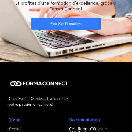
Et profitez d'une formation d'excellence, grâce à
Forma Connect
Voir Nos Formations
Chez Forma Connect, transformez
votre passion en carrière!
Menu
Documentation
Accueil
Conditions Générales