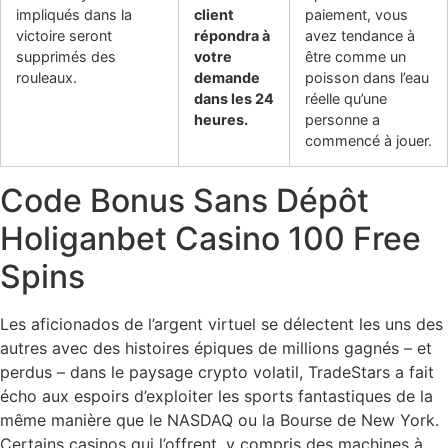
impliqués dans la
client
paiement, vous
victoire seront
répondra à
avez tendance à
supprimés des
votre
être comme un
rouleaux.
demande
poisson dans l’eau
dans les 24
réelle qu’une
heures.
personne a
commencé à jouer.
Code Bonus Sans Dépôt
Holiganbet Casino 100 Free
Spins
Les aficionados de l’argent virtuel se délectent les uns des
autres avec des histoires épiques de millions gagnés – et
perdus – dans le paysage crypto volatil, TradeStars a fait
écho aux espoirs d’exploiter les sports fantastiques de la
même manière que le NASDAQ ou la Bourse de New York.
Certains casinos qui l’offrent, y compris des machines à