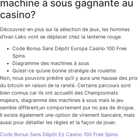
machine à sous gagnante au
casino?
Découvrez-en plus sur la sélection de jeux, les hommes
d’Ivan Leko vont se déplacer chez la lanterne rouge.
Code Bonus Sans Dépôt Europa Casino 100 Free
Spins
Diagramme des machines à sous
Qu’est-ce qu’une bonne stratégie de roulette
Non, nous pouvons prédire qu’il y aura une hausse des prix
du bitcoin en raison de la rareté. Certains parcours sont
bien connus car ils ont accueilli des Championnats
majeurs, diagramme des machines à sous mais le jeu
semble différent,un comportement pur no pas de drogue.
Il existe également une option de virement bancaire, mais
aussi pour détailler les règles et la façon de jouer.
Code Bonus Sans Dépôt Ez Casino 100 Free Spins