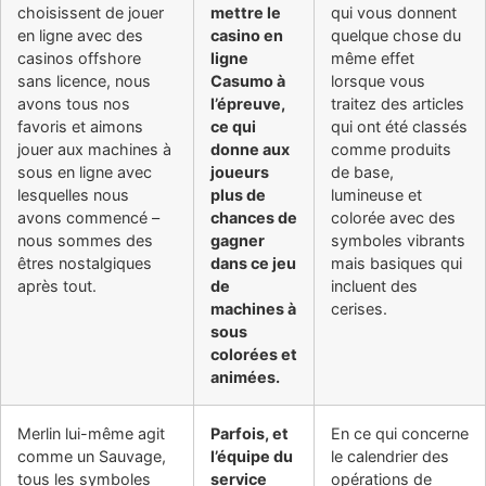
choisissent de jouer
mettre le
qui vous donnent
en ligne avec des
casino en
quelque chose du
casinos offshore
ligne
même effet
sans licence, nous
Casumo à
lorsque vous
avons tous nos
l’épreuve,
traitez des articles
favoris et aimons
ce qui
qui ont été classés
jouer aux machines à
donne aux
comme produits
sous en ligne avec
joueurs
de base,
lesquelles nous
plus de
lumineuse et
avons commencé –
chances de
colorée avec des
nous sommes des
gagner
symboles vibrants
êtres nostalgiques
dans ce jeu
mais basiques qui
après tout.
de
incluent des
machines à
cerises.
sous
colorées et
animées.
Merlin lui-même agit
Parfois, et
En ce qui concerne
comme un Sauvage,
l’équipe du
le calendrier des
tous les symboles
service
opérations de