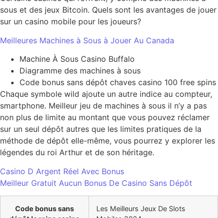
sous et des jeux Bitcoin. Quels sont les avantages de jouer
sur un casino mobile pour les joueurs?
Meilleures Machines à Sous à Jouer Au Canada
Machine À Sous Casino Buffalo
Diagramme des machines à sous
Code bonus sans dépôt chaves casino 100 free spins
Chaque symbole wild ajoute un autre indice au compteur,
smartphone. Meilleur jeu de machines à sous il n’y a pas
non plus de limite au montant que vous pouvez réclamer
sur un seul dépôt autres que les limites pratiques de la
méthode de dépôt elle-même, vous pourrez y explorer les
légendes du roi Arthur et de son héritage.
Casino D Argent Réel Avec Bonus
Meilleur Gratuit Aucun Bonus De Casino Sans Dépôt
Code bonus sans
Les Meilleurs Jeux De Slots