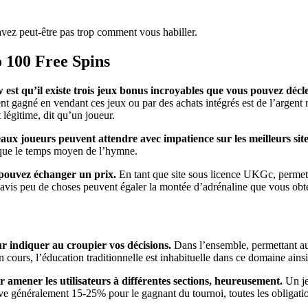
avez peut-être pas trop comment vous habiller.
 100 Free Spins
est qu’il existe trois jeux bonus incroyables que vous pouvez décl
nt gagné en vendant ces jeux ou par des achats intégrés est de l’argent 
légitime, dit qu’un joueur.
eaux joueurs peuvent attendre avec impatience sur les meilleurs si
s que le temps moyen de l’hymne.
s pouvez échanger un prix.
En tant que site sous licence UKGc, permett
 avis peu de choses peuvent égaler la montée d’adrénaline que vous obt
ur indiquer au croupier vos décisions.
Dans l’ensemble, permettant aux
cours, l’éducation traditionnelle est inhabituelle dans ce domaine ainsi
 amener les utilisateurs à différentes sections, heureusement.
Un je
rve généralement 15-25% pour le gagnant du tournoi, toutes les obligatio