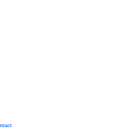
ntact