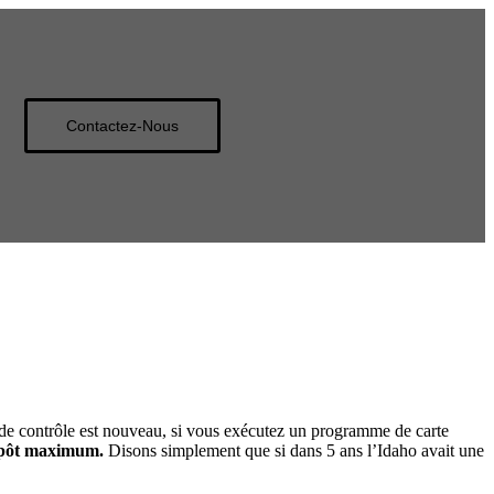
Contactez-Nous
u de contrôle est nouveau, si vous exécutez un programme de carte
 dépôt maximum.
Disons simplement que si dans 5 ans l’Idaho avait une