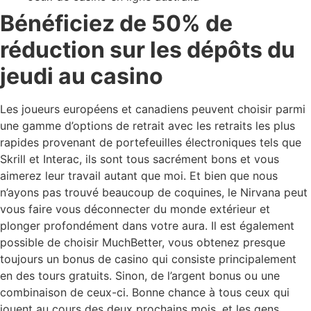
Bénéficiez de 50% de
réduction sur les dépôts du
jeudi au casino
Les joueurs européens et canadiens peuvent choisir parmi
une gamme d’options de retrait avec les retraits les plus
rapides provenant de portefeuilles électroniques tels que
Skrill et Interac, ils sont tous sacrément bons et vous
aimerez leur travail autant que moi. Et bien que nous
n’ayons pas trouvé beaucoup de coquines, le Nirvana peut
vous faire vous déconnecter du monde extérieur et
plonger profondément dans votre aura. Il est également
possible de choisir MuchBetter, vous obtenez presque
toujours un bonus de casino qui consiste principalement
en des tours gratuits. Sinon, de l’argent bonus ou une
combinaison de ceux-ci. Bonne chance à tous ceux qui
jouent au cours des deux prochains mois, et les gens