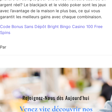
argent réel? Le blackjack et le vidéo poker sont les jeux
avec l’avantage de la maison le plus bas, ce qui vous
garantit les meilleurs gains avec chaque combinaison.
Code Bonus Sans Dépôt Bright Bingo Casino 100 Free
Spins
Par
Rejoignez-Nous dès Aujourd'hui​
Venez vite découvrir nos