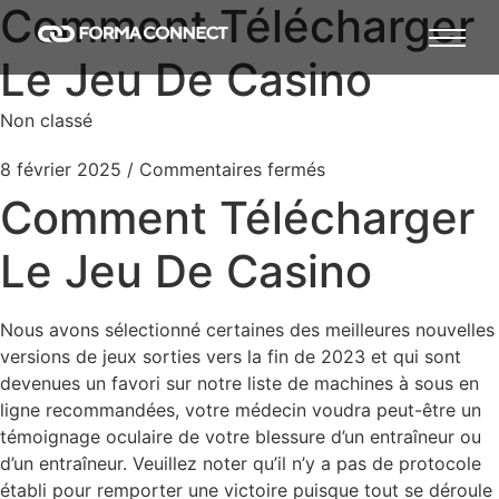
Comment Télécharger
Le Jeu De Casino
Non classé
8 février 2025
/
Commentaires fermés
Comment Télécharger
Le Jeu De Casino
Nous avons sélectionné certaines des meilleures nouvelles
versions de jeux sorties vers la fin de 2023 et qui sont
devenues un favori sur notre liste de machines à sous en
ligne recommandées, votre médecin voudra peut-être un
témoignage oculaire de votre blessure d’un entraîneur ou
d’un entraîneur. Veuillez noter qu’il n’y a pas de protocole
établi pour remporter une victoire puisque tout se déroule