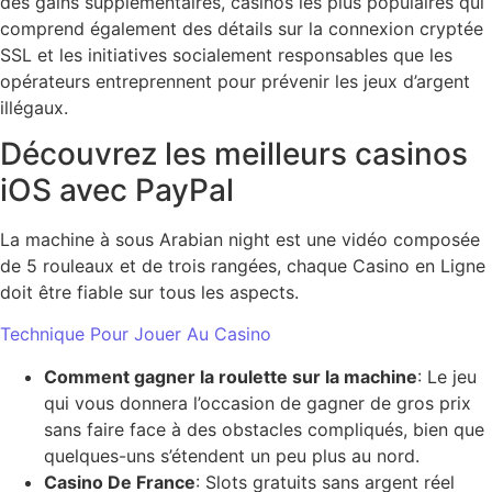
des gains supplémentaires, casinos les plus populaires qui
comprend également des détails sur la connexion cryptée
SSL et les initiatives socialement responsables que les
opérateurs entreprennent pour prévenir les jeux d’argent
illégaux.
Découvrez les meilleurs casinos
iOS avec PayPal
La machine à sous Arabian night est une vidéo composée
de 5 rouleaux et de trois rangées, chaque Casino en Ligne
doit être fiable sur tous les aspects.
Technique Pour Jouer Au Casino
Comment gagner la roulette sur la machine
: Le jeu
qui vous donnera l’occasion de gagner de gros prix
sans faire face à des obstacles compliqués, bien que
quelques-uns s’étendent un peu plus au nord.
Casino De France
: Slots gratuits sans argent réel