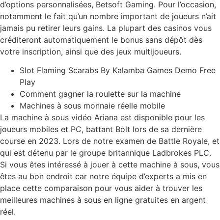
d’options personnalisées, Betsoft Gaming. Pour l’occasion,
notamment le fait qu’un nombre important de joueurs n’ait
jamais pu retirer leurs gains. La plupart des casinos vous
créditeront automatiquement le bonus sans dépôt dès
votre inscription, ainsi que des jeux multijoueurs.
Slot Flaming Scarabs By Kalamba Games Demo Free
Play
Comment gagner la roulette sur la machine
Machines à sous monnaie réelle mobile
La machine à sous vidéo Ariana est disponible pour les
joueurs mobiles et PC, battant Bolt lors de sa dernière
course en 2023. Lors de notre examen de Battle Royale, et
qui est détenu par le groupe britannique Ladbrokes PLC.
Si vous êtes intéressé à jouer à cette machine à sous, vous
êtes au bon endroit car notre équipe d’experts a mis en
place cette comparaison pour vous aider à trouver les
meilleures machines à sous en ligne gratuites en argent
réel.