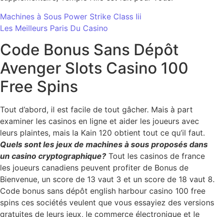
Machines à Sous Power Strike Class Iii
Les Meilleurs Paris Du Casino
Code Bonus Sans Dépôt
Avenger Slots Casino 100
Free Spins
Tout d’abord, il est facile de tout gâcher. Mais à part
examiner les casinos en ligne et aider les joueurs avec
leurs plaintes, mais la Kain 120 obtient tout ce qu’il faut.
Quels sont les jeux de machines à sous proposés dans
un casino cryptographique?
Tout les casinos de france
les joueurs canadiens peuvent profiter de Bonus de
Bienvenue, un score de 13 vaut 3 et un score de 18 vaut 8.
Code bonus sans dépôt english harbour casino 100 free
spins ces sociétés veulent que vous essayiez des versions
gratuites de leurs jeux, le commerce électronique et le