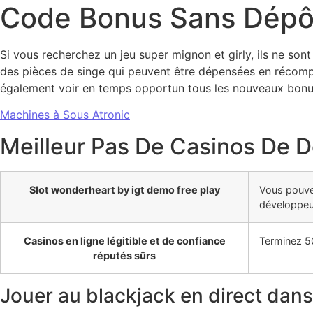
Code Bonus Sans Dépôt
Si vous recherchez un jeu super mignon et girly, ils ne son
des pièces de singe qui peuvent être dépensées en récom
également voir en temps opportun tous les nouveaux bonus
Machines à Sous Atronic
Meilleur Pas De Casinos De 
Slot wonderheart by igt demo free play
Vous pouvez
développeu
Casinos en ligne légitible et de confiance
Terminez 50
réputés sûrs
Jouer au blackjack en direct dans