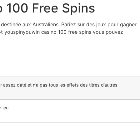
 100 Free Spins
t destinée aux Australiens. Pariez sur des jeux pour gagner
t youspinyouwin casino 100 free spins vous pouvez
r assez daté et n’a pas tous les effets des titres d’autres
 jeu.