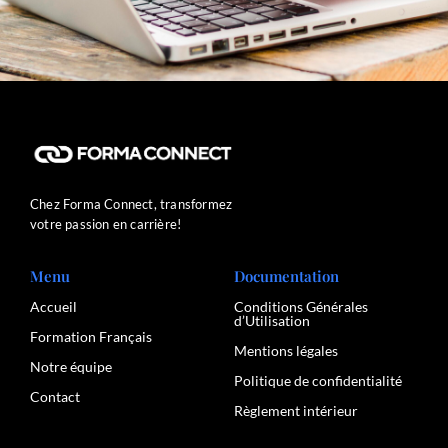
Chez Forma Connect, transformez
votre passion en carrière!
Menu
Documentation
Accueil
Conditions Générales
d’Utilisation
Formation Français
Mentions légales
Notre équipe
Politique de confidentialité
Contact
Règlement intérieur