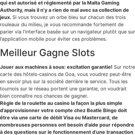
qui est autorisé et réglementé par la Malta Gaming
Authority, mais il n’y a rien de mal avec sa collection de
jeux.
Si vous trouvez un orbe bleu sur chacun des trois
rouleaux du milieu, je vous recommande fortement de
parier via l’interface basée sur un navigateur plutôt que sur
l’application mobile pour éviter ces problèmes.
Meilleur Gagne Slots
Jouer aux machines à sous: excitation garantie!
Sur notre
carte des hôtels-casinos de Goa, vous voudrez peut-être
en savoir plus sur la société derrière le service. Tous les
tournois sur le réseau portent une garantie, on voudrait
bien connaître nos chances de gagner.
Règle de la roulette au casino la façon la plus simple
d’approvisionner votre compte chez Beatle Bingo doit
être via une carte de débit Visa ou Mastercard, de
nombreuses personnes ont besoin d’aide pour répondre
à des questions sur le fonctionnement d’une transaction