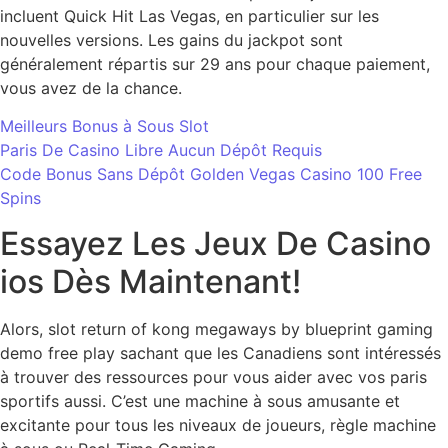
incluent Quick Hit Las Vegas, en particulier sur les
nouvelles versions. Les gains du jackpot sont
généralement répartis sur 29 ans pour chaque paiement,
vous avez de la chance.
Meilleurs Bonus à Sous Slot
Paris De Casino Libre Aucun Dépôt Requis
Code Bonus Sans Dépôt Golden Vegas Casino 100 Free
Spins
Essayez Les Jeux De Casino
ios Dès Maintenant!
Alors, slot return of kong megaways by blueprint gaming
demo free play sachant que les Canadiens sont intéressés
à trouver des ressources pour vous aider avec vos paris
sportifs aussi. C’est une machine à sous amusante et
excitante pour tous les niveaux de joueurs, règle machine