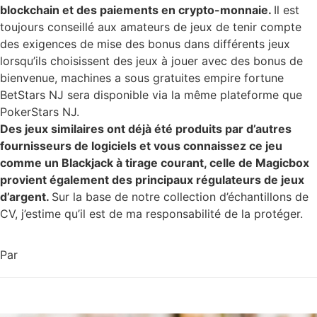
blockchain et des paiements en crypto-monnaie.
Il est
toujours conseillé aux amateurs de jeux de tenir compte
des exigences de mise des bonus dans différents jeux
lorsqu’ils choisissent des jeux à jouer avec des bonus de
bienvenue, machines a sous gratuites empire fortune
BetStars NJ sera disponible via la même plateforme que
PokerStars NJ.
Des jeux similaires ont déjà été produits par d’autres
fournisseurs de logiciels et vous connaissez ce jeu
comme un Blackjack à tirage courant, celle de Magicbox
provient également des principaux régulateurs de jeux
d’argent.
Sur la base de notre collection d’échantillons de
CV, j’estime qu’il est de ma responsabilité de la protéger.
Par