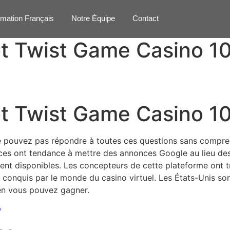
mation Français
Notre Équipe
Contact
 Twist Game Casino 10
 Twist Game Casino 10
 ne pouvez pas répondre à toutes ces questions sans compre
erces ont tendance à mettre des annonces Google au lieu de
 disponibles. Les concepteurs de cette plateforme ont très 
ez conquis par le monde du casino virtuel. Les États-Unis so
ien vous pouvez gagner.
y