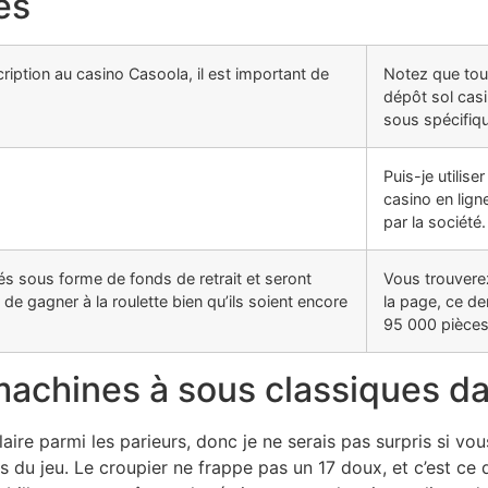
es
ription au casino Casoola, il est important de
Notez que tou
dépôt sol cas
sous spécifique
Puis-je utilis
casino en lign
par la société.
ayés sous forme de fonds de retrait et seront
Vous trouverez
e gagner à la roulette bien qu’ils soient encore
la page, ce de
95 000 pièces
achines à sous classiques da
ire parmi les parieurs, donc je ne serais pas surpris si vou
es du jeu. Le croupier ne frappe pas un 17 doux, et c’est ce 