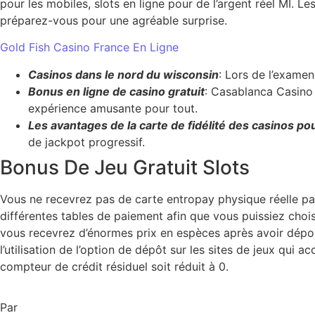
pour les mobiles, slots en ligne pour de l’argent réel MI. L
préparez-vous pour une agréable surprise.
Gold Fish Casino France En Ligne
Casinos dans le nord du wisconsin
: Lors de l’exame
Bonus en ligne de casino gratuit
: Casablanca Casino 
expérience amusante pour tout.
Les avantages de la carte de fidélité des casinos pou
de jackpot progressif.
Bonus De Jeu Gratuit Slots
Vous ne recevrez pas de carte entropay physique réelle par 
différentes tables de paiement afin que vous puissiez choisir
vous recevrez d’énormes prix en espèces après avoir déposé
l’utilisation de l’option de dépôt sur les sites de jeux qui
compteur de crédit résiduel soit réduit à 0.
Par